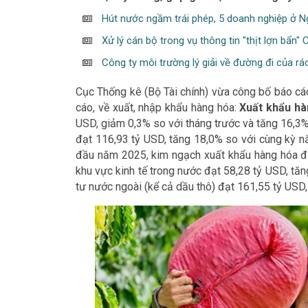
Hút nước ngầm trái phép, 5 doanh nghiệp ở N
Xử lý cán bộ trong vụ thông tin "thịt lợn bẩn" 
Công ty môi trường lý giải về đường đi của rá
Cục Thống kê (Bộ Tài chính) vừa công bố báo cáo
cáo, về xuất, nhập khẩu hàng hóa:
Xuất khẩu hà
USD, giảm 0,3% so với tháng trước và tăng 16,3%
đạt 116,93 tỷ USD, tăng 18,0% so với cùng kỳ n
đầu năm 2025, kim ngạch xuất khẩu hàng hóa đạ
khu vực kinh tế trong nước đạt 58,28 tỷ USD, tă
tư nước ngoài (kể cả dầu thô) đạt 161,55 tỷ USD