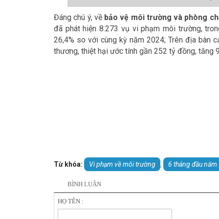
Đáng chú ý, về
bảo vệ môi trường và phòng ch
đã phát hiện 8.273 vụ vi phạm môi trường, tron
26,4% so với cùng kỳ năm 2024; Trên địa bàn cả
thương, thiệt hại ước tính gần 252 tỷ đồng, tăn
Từ khóa:
Vi phạm về môi trường
6 tháng đầu năm
,
BÌNH LUẬN
HỌ TÊN :