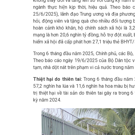
không thay đổi và tăng lên so với cùng kỳ năm 
ngành thực hiện kịp thời, hiệu quả. Theo bá
25/6/2025), lãnh đạo Trung ương và địa phương,
hỏi, động viên và tặng quà cho nhiều đối tượng b
hoàn cảnh khó khăn, hộ chính sách xã hội là 3,
mạng là hơn 20,6 nghìn tỷ đồng; hỗ trợ đột xuất, 
hiểm xã hội đã cấp phát hơn 27,1 triệu thẻ BHYT
Trong 6 tháng đầu năm 2025, Chính phủ, các Bộ, 
Theo báo cáo ngày 19/6/2025 của Bộ Dân tộc và 
tạm, nhà dột nát trên phạm vi cả nước trong năm
Thiệt hại do thiên tai:
Trong 6 tháng đầu năm 
57,2 nghìn ha lúa và 11,6 nghìn ha hoa màu bị hư
trị thiệt hại về tài sản do thiên tai gây ra trong 
kỳ năm 2024.