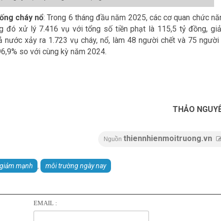
ống cháy nổ
: Trong 6 tháng đầu năm 2025, các cơ quan chức nă
g đó xử lý 7.416 vụ với tổng số tiền phạt là 115,5 tỷ đồng, gi
 nước xảy ra 1.723 vụ cháy, nổ, làm 48 người chết và 75 người 
g 96,9% so với cùng kỳ năm 2024.
THẢO NGUY
thiennhienmoitruong.vn
Nguồn
 giảm mạnh
môi trường ngày nay
,
EMAIL :