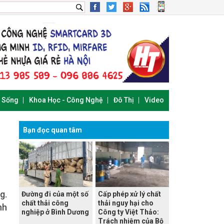
i Sống
Khoa Học - Công Nghệ
Đô Thị
Video
Bạn đọc quan tâm
g.
Đường đi của một số
Cấp phép xử lý chất
chất thải công
thải nguy hại cho
nh
nghiệp ở Bình Dương
Công ty Việt Thảo:
Trách nhiệm của Bộ