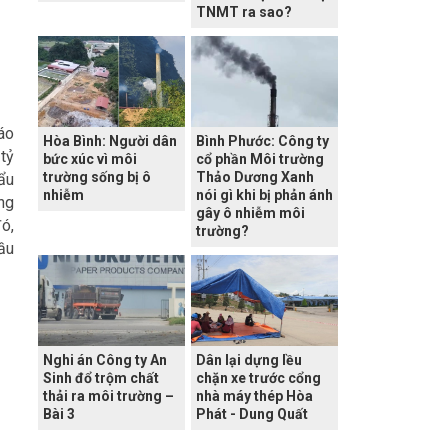
TNMT ra sao?
áo
Hòa Bình: Người dân
Bình Phước: Công ty
tỷ
bức xúc vì môi
cổ phần Môi trường
trường sống bị ô
Thảo Dương Xanh
ẩu
nhiễm
nói gì khi bị phản ánh
ng
gây ô nhiễm môi
ó,
trường?
ầu
Nghi án Công ty An
Dân lại dựng lều
Sinh đổ trộm chất
chặn xe trước cổng
thải ra môi trường –
nhà máy thép Hòa
Bài 3
Phát - Dung Quất