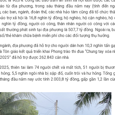
trước là 96,6%. Công tác bảo đảm an sinh xã hội luôn được các câ
o cáo từ địa phương, trong sáu tháng đầu năm nay (tính đến ng
 các ban, ngành, đoàn thể, các nhà hảo tâm cũng đã tổ chức th
ảo trợ xã hội là 16,8 nghìn tỷ đồng; hộ nghèo, hộ cận nghèo, hộ 
2 nghìn tỷ đồng; người có công, thân nhân người có công với cá
bất thường phát sinh tại địa phương là 507,7 tỷ đồng. Ngoài ra, 
/sổ/thẻ khám chữa bệnh miễn phí cho các đối tượng thụ hưởng.
ngành, địa phương đã hỗ trợ cho người dân hơn 10,3 nghìn tấn gạ
Tôn giáo kết quả triển khai Phong trào thi đua “Chung tay xóa n
 2025” đã hỗ trợ được 262.843 căn nhà.
2025, thiên tai làm 74 người chết và mất tích, 51 người bị thươn
 hỏng; 5,5 nghìn ngôi nhà bị sập đổ, cuốn trôi và hư hỏng. Tổng 
6 tháng đầu năm nay ước tính 2.003,8 tỷ đồng, gấp gần 1,2 lần c