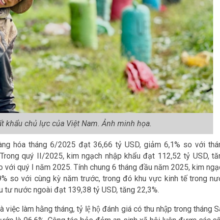
t khẩu chủ lực của Việt Nam. Ảnh minh họa.
àng hóa tháng 6/2025 đạt 36,66 tỷ USD, giảm 6,1% so với thá
 Trong quý II/2025, kim ngạch nhập khẩu đạt 112,52 tỷ USD, tă
o với quý I năm 2025. Tính chung 6 tháng đầu năm 2025, kim ngạ
% so với cùng kỳ năm trước, trong đó khu vực kinh tế trong nư
u tư nước ngoài đạt 139,38 tỷ USD, tăng 22,3%.
ệc làm hằng tháng, tỷ lệ hộ đánh giá có thu nhập trong tháng 