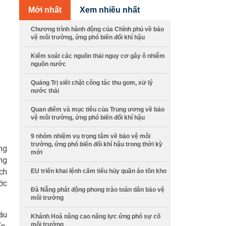
Mới nhất
Xem nhiều nhất
Chương trình hành động của Chính phủ về bảo
vệ môi trường, ứng phó biến đổi khí hậu
Kiểm soát các nguồn thải nguy cơ gây ô nhiễm
nguồn nước
Quảng Trị siết chặt công tác thu gom, xử lý
nước thải
Quan điểm và mục tiêu của Trung ương về bảo
vệ môi trường, ứng phó biến đổi khí hậu
9 nhóm nhiệm vụ trọng tâm về bảo vệ môi
trường, ứng phó biến đổi khí hậu trong thời kỳ
ng
mới
ng
ch
EU triển khai lệnh cấm tiêu hủy quần áo tồn kho
ớc
Đà Nẵng phát động phong trào toàn dân bảo vệ
môi trường
Sáu
Khánh Hoà nâng cao năng lực ứng phó sự cố
môi trường