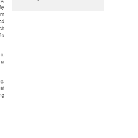
́p,
ày
ăm
có
ch
bảo
o.
hà
g;
giá
ùng