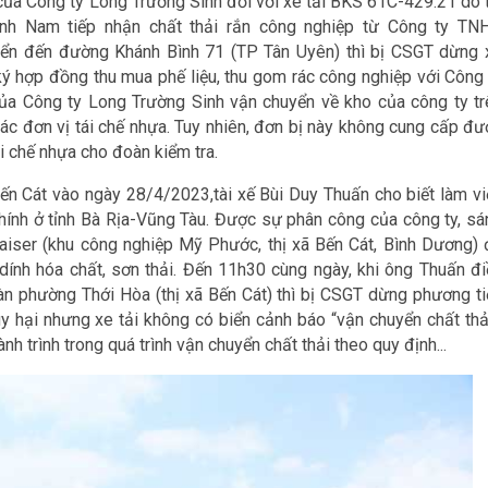
của Công ty Long Trường Sinh đối với xe tải BKS 61C-429.21 do t
nh Nam tiếp nhận chất thải rắn công nghiệp từ Công ty TN
uyển đến đường Khánh Bình 71 (TP Tân Uyên) thì bị CSGT dừng 
ký hợp đồng thu mua phế liệu, thu gom rác công nghiệp với Công 
 của Công ty Long Trường Sinh vận chuyển về kho của công ty tr
ác đơn vị tái chế nhựa. Tuy nhiên, đơn bị này không cung cấp đư
i chế nhựa cho đoàn kiểm tra.
Bến Cát vào ngày 28/4/2023,tài xế Bùi Duy Thuấn cho biết làm vi
hính ở tỉnh Bà Rịa-Vũng Tàu. Được sự phân công của công ty, sá
iser (khu công nghiệp Mỹ Phước, thị xã Bến Cát, Bình Dương) 
 dính hóa chất, sơn thải. Đến 11h30 cùng ngày, khi ông Thuấn đi
bàn phường Thới Hòa (thị xã Bến Cát) thì bị CSGT dừng phương ti
y hại nhưng xe tải không có biển cảnh báo “vận chuyển chất thải
nh trình trong quá trình vận chuyển chất thải theo quy định...