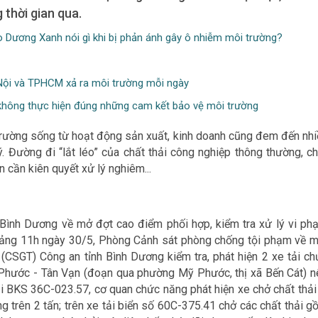
 thời gian qua.
 Dương Xanh nói gì khi bị phản ánh gây ô nhiễm môi trường?
 Nội và TPHCM xả ra môi trường mỗi ngày
hông thực hiện đúng những cam kết bảo vệ môi trường
 trường sống từ hoạt động sản xuất, kinh doanh cũng đem đến nhi
ý. Đường đi “lắt léo” của chất thải công nghiệp thông thường, ch
 cần kiên quyết xử lý nghiêm...
Bình Dương về mở đợt cao điểm phối hợp, kiểm tra xử lý vi ph
khoảng 11h ngày 30/5, Phòng Cảnh sát phòng chống tội phạm về m
(CSGT) Công an tỉnh Bình Dương kiểm tra, phát hiện 2 xe tải ch
 Phước - Tân Vạn (đoạn qua phường Mỹ Phước, thị xã Bến Cát) n
ải BKS 36C-023.57, cơ quan chức năng phát hiện xe chở chất thải 
ng trên 2 tấn; trên xe tải biển số 60C-375.41 chở các chất thải 