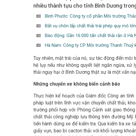
nhiều thành tựu cho tỉnh Bình Dương trong
Bình Phước: Công ty cổ phần Môi trường Thảo
Bắt vụ chôn lấp chất thải trái phép quy mô lớn
Báo động: Gần 16.000 tấn chất thải rắn ở Hà
Hà Nam: Công ty CP Môi trường Thanh Thuỷ k
Tuy nhiên, mặt trái của nó, sự tác động đến môi
hệ lụy nếu như không quyết liệt ngăn ngừa, xử l
thải nguy hại ở Bình Dương thật sự là một vấn nạn
Những chuyến xe không biển cảnh báo
Thực hiện kế hoạch của Giám đốc Công an tỉnh 
pháp luật trên lĩnh vực vận chuyển chất thải, 
trường phối hợp với Phòng Cảnh sát giao thông 
chất thải công nghiệp lưu thông trên đường Mỹ
tiến hành dừng xe để kiểm tra. Qua kiểm tra xe t
giấy vụn, bao bì cacton thải với khối lượng khoả