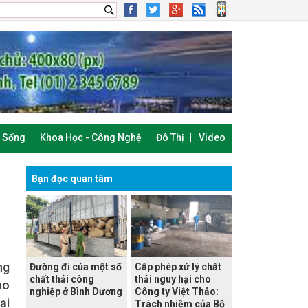
i Sống
Khoa Học - Công Nghệ
Đô Thị
Video
Bạn đọc quan tâm
ng
Đường đi của một số
Cấp phép xử lý chất
chất thải công
thải nguy hại cho
ao
nghiệp ở Bình Dương
Công ty Việt Thảo:
ại
Trách nhiệm của Bộ