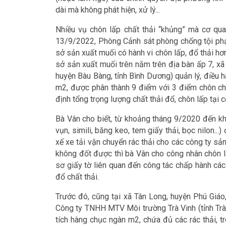
dài mà không phát hiện, xử lý...
Nhiều vụ chôn lấp chất thải “khủng” mà cơ qu
13/9/2022, Phòng Cảnh sát phòng chống tội phạm
sở sản xuất muối có hành vi chôn lấp, đổ thải hơn
sở sản xuất muối trên nằm trên địa bàn ấp 7, x
huyện Bàu Bàng, tỉnh Bình Dương) quản lý, điều 
m2, được phân thành 9 điểm với 3 điểm chôn chấ
định tổng trọng lượng chất thải đổ, chôn lấp tại 
Bà Vân cho biết, từ khoảng tháng 9/2020 đến khi
vụn, simili, băng keo, tem giấy thải, bọc nilon...
xế xe tải vận chuyển rác thải cho các công ty sản 
không đốt được thì bà Vân cho công nhân chôn l
sơ giấy tờ liên quan đến công tác chấp hành các 
đổ chất thải.
Trước đó, cũng tại xã Tân Long, huyện Phú Giáo
Công ty TNHH MTV Môi trường Trà Vinh (tỉnh Trà V
tích hàng chục ngàn m2, chứa đủ các rác thải, 