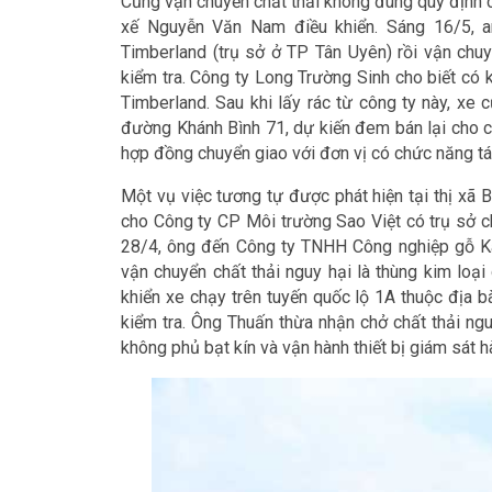
Cũng vận chuyển chất thải không đúng quy định 
xế Nguyễn Văn Nam điều khiển. Sáng 16/5, a
Timberland (trụ sở ở TP Tân Uyên) rồi vận ch
kiểm tra. Công ty Long Trường Sinh cho biết có 
Timberland. Sau khi lấy rác từ công ty này, xe
đường Khánh Bình 71, dự kiến đem bán lại cho c
hợp đồng chuyển giao với đơn vị có chức năng tá
Một vụ việc tương tự được phát hiện tại thị xã 
cho Công ty CP Môi trường Sao Việt có trụ sở c
28/4, ông đến Công ty TNHH Công nghiệp gỗ Ka
vận chuyển chất thải nguy hại là thùng kim loại
khiển xe chạy trên tuyến quốc lộ 1A thuộc địa 
kiểm tra. Ông Thuấn thừa nhận chở chất thải ngu
không phủ bạt kín và vận hành thiết bị giám sát hà