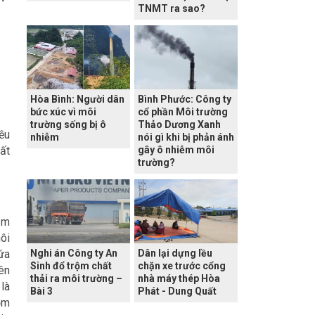
TNMT ra sao?
Hòa Bình: Người dân
Bình Phước: Công ty
bức xúc vì môi
cổ phần Môi trường
trường sống bị ô
Thảo Dương Xanh
ều
nhiễm
nói gì khi bị phản ánh
ất
gây ô nhiễm môi
trường?
ạm
ôi
ứa
Nghi án Công ty An
Dân lại dựng lều
Sinh đổ trộm chất
chặn xe trước cổng
ên
thải ra môi trường –
nhà máy thép Hòa
là
Bài 3
Phát - Dung Quất
gồm