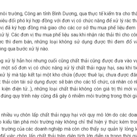
i trường, Công an tỉnh Bình Dương, qua thực tế kiểm tra cho thấ
iêu đối phó ký hợp đồng với đơn vị có chức năng để xử lý rác thả
 vị đã ký hợp đồng mà giao cho các cơ sở thu mua phế liệu đem 
ử lý. Các đơn vị thu mua phế liệu sau khi nhận rác thải thì cho c
ược thì đem bán, những loại không sử dụng được thì đem đổ v
ông qua bước xử lý nào.
ng xử lý hẳn hoi nhưng cuối cũng chất thải cũng được đưa vào v
 một số đơn vị có chức năng xử lý chất thải nguy hại, sau khi ti
xử lý mà tập kết tại một kho chứa (được thuê lại, chưa được đă
t thải còn tái sử dụng được sẽ bán cho các tổ chức, cá nhân có n
kiện điện tử...), những loại chất thải không còn giá trị thì mới 
 đúng quy trình này cũng đã gây ô nhiễm môi trường trong thời gi
 nhiều vụ chôn lấp chất thải nguy hại với quy mô lớn do các doa
o kiểu tàn phá môi trường này không chỉ thể hiện ý thức kém tro
i trường của các doanh nghiệp mà còn cho thấy sự quản lý lỏng l
 việc chôn lấp chất thải trên diện tích lớn diễn ra trong thời g