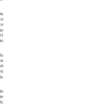
ày
cơ
 cơ
gụ
33
ác
ấy
tài
ướt
hồ
p,
ện
ện
t,