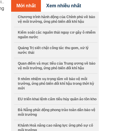
...
Mới nhất
Xem nhiều nhất
ng
Chương trình hành động của Chính phủ về bảo
vệ môi trường, ứng phó biến đổi khí hậu
Kiểm soát các nguồn thải nguy cơ gây ô nhiễm
nguồn nước
Quảng Trị siết chặt công tác thu gom, xử lý
nước thải
Quan điểm và mục tiêu của Trung ương về bảo
vệ môi trường, ứng phó biến đổi khí hậu
9 nhóm nhiệm vụ trọng tâm về bảo vệ môi
trường, ứng phó biến đổi khí hậu trong thời kỳ
mới
EU triển khai lệnh cấm tiêu hủy quần áo tồn kho
Đà Nẵng phát động phong trào toàn dân bảo vệ
môi trường
Khánh Hoà nâng cao năng lực ứng phó sự cố
môi trường