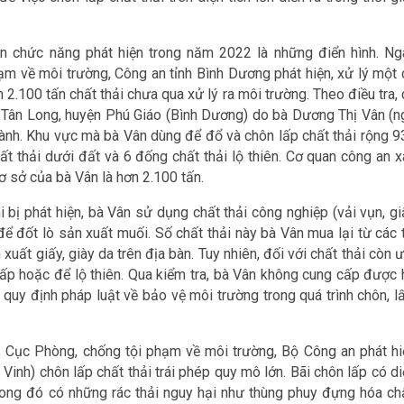
an chức năng phát hiện trong năm 2022 là những điển hình. Ng
 về môi trường, Công an tỉnh Bình Dương phát hiện, xử lý một 
 2.100 tấn chất thải chưa qua xử lý ra môi trường. Theo điều tra,
ã Tân Long, huyện Phú Giáo (Bình Dương) do bà Dương Thị Vân (n
hành. Khu vực mà bà Vân dùng để đổ và chôn lấp chất thải rộng 9
t thải dưới đất và 6 đống chất thải lộ thiên. Cơ quan công an x
cơ sở của bà Vân là hơn 2.100 tấn.
 bị phát hiện, bà Vân sử dụng chất thải công nghiệp (vải vụn, gi
) để đốt lò sản xuất muối. Số chất thải này bà Vân mua lại từ các 
xuất giấy, giày da trên địa bàn. Tuy nhiên, đối với chất thải còn 
ấp hoặc để lộ thiên. Qua kiểm tra, bà Vân không cung cấp được 
quy định pháp luật về bảo vệ môi trường trong quá trình chôn, lấ
, Cục Phòng, chống tội phạm về môi trường, Bộ Công an phát hi
inh) chôn lấp chất thải trái phép quy mô lớn. Bãi chôn lấp có di
trong đó có những rác thải nguy hại như thùng phuy đựng hóa chấ