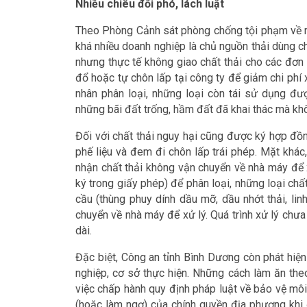
Nhiều chiêu đối phó, lách luật
Theo Phòng Cảnh sát phòng chống tội phạm về mô
khá nhiều doanh nghiệp là chủ nguồn thải dùng ch
nhưng thực tế không giao chất thải cho các đơn
đổ hoặc tự chôn lấp tại công ty để giảm chi phí x
nhân phân loại, những loại còn tái sử dụng đ
những bãi đất trống, hầm đất đã khai thác mà kh
Đối với chất thải nguy hại cũng được ký hợp đồ
phế liệu và đem đi chôn lấp trái phép. Mặt khác,
nhận chất thải không vận chuyển về nhà máy để 
ký trong giấy phép) để phân loại, những loại chấ
cầu (thùng phuy dính dầu mỡ, dầu nhớt thải, linh 
chuyển về nhà máy để xử lý. Quá trình xử lý chưa
dài.
Đặc biệt, Công an tỉnh Bình Dương còn phát hiện
nghiệp, cơ sở thực hiện. Những cách làm ăn the
việc chấp hành quy định pháp luật về bảo vệ mô
(hoặc làm ngơ) của chính quyền địa phương khi để