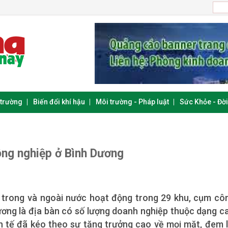
 trường
Biến đổi khí hậu
Môi trường - Pháp luật
Sức Khỏe - Đờ
ông nghiệp ở Bình Dương
 trong và ngoài nước hoạt động trong 29 khu, cụm cô
 Dương là địa bàn có số lượng doanh nghiệp thuộc dạng c
h tế đã kéo theo sự tăng trưởng cao về mọi mặt, đem l