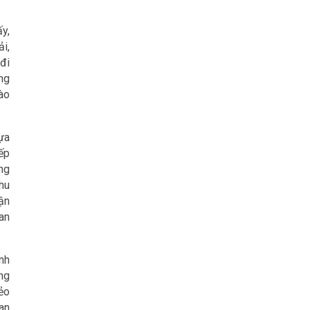
y,
i,
đi
ông
ào
ựa
ếp
ng
hu
vận
an
nh
ng
ẻo
ian