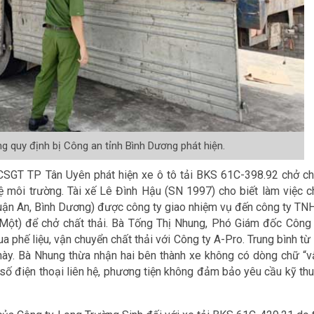
ng quy định bị Công an tỉnh Bình Dương phát hiện.
 CSGT TP Tân Uyên phát hiện xe ô tô tải BKS 61C-398.92 chở ch
ệ môi trường. Tài xế Lê Đình Hậu (SN 1997) cho biết làm việc c
uận An, Bình Dương) được công ty giao nhiệm vụ đến công ty TN
Một) để chở chất thải. Bà Tống Thị Nhung, Phó Giám đốc Công 
 phế liệu, vận chuyển chất thải với Công ty A-Pro. Trung bình từ
này. Bà Nhung thừa nhận hai bên thành xe không có dòng chữ “v
à số điện thoại liên hệ, phương tiện không đảm bảo yêu cầu kỹ th