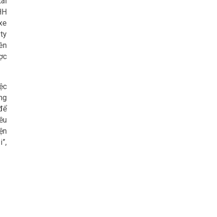
ài
HH
xe
ty
ên
ợc
ệc
ng
để
ều
ện
”,