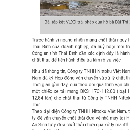
Bãi tập kết VLXD trái phép của hộ bà Bùi Thị
Trước hành vi ngang nhiên mang chất thải nguy h
Thái Bình của doanh nghiệp, đã huỷ hoại môi tr
Công an tỉnh Thái Bình cần xác định đây là hành
chất thải, để tiến hành điều tra làm rõ vụ việc.
Như đã thông tin, Công ty TNHH Nittoku Việt Nam
Nam đã ký Hợp đồng vận chuyển và xử lý chất thả
Thời gian gần đây, qua theo dõi quá trình vận ch
một chiếc xe tải mang BKS: 17C-112.00 (loại 
12,84 tấn) chở chất thải từ Công ty TNHH Nitto
Thư.
Theo đại diện Công ty TNHH Nittoku Việt Nam, 
ty để vận chuyển chất thải đưa về nhà máy tại H
An Sinh tự ý đưa chất thải chưa qua xử lý mà đổ