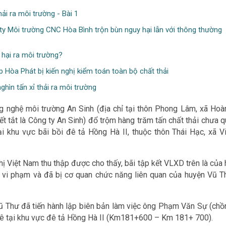
ải ra môi trường - Bài 1
ty Môi trường CNC Hòa Bình trộn bùn nguy hại lẫn với thông thường
hại ra môi trường?
 Hòa Phát bị kiến nghị kiểm toán toàn bộ chất thải
hìn tấn xỉ thải ra môi trường
ông nghệ môi trường An Sinh (địa chỉ tại thôn Phong Lâm, xã Hoà
ết tắt là Công ty An Sinh) đổ trộm hàng trăm tấn chất thải chưa 
ại khu vực bãi bồi đê tả Hồng Hà II, thuộc thôn Thái Hạc, xã Vi
hị Việt Nam thu thập được cho thấy, bãi tập kết VLXD trên là của
u vi phạm và đã bị cơ quan chức năng liên quan của huyện Vũ T
ũ Thư đã tiến hành lập biên bản làm việc ông Phạm Văn Sự (chồ
i đê tại khu vực đê tả Hồng Hà II (Km181+600 – Km 181+ 700).