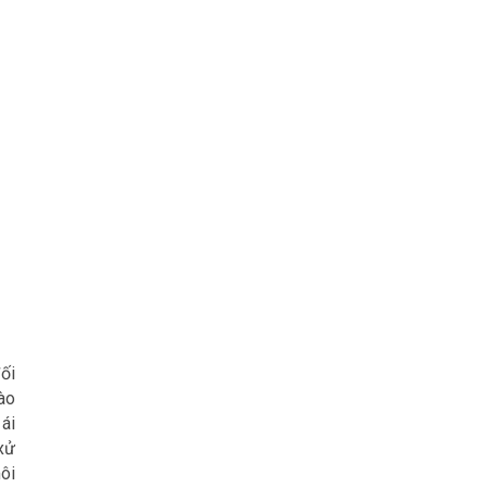
ối
ào
ái
xử
ôi