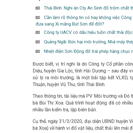
Thái Bình: Nghi án Cty An Sinh đổ trộm chất th
Cần làm rõ thông tin có hay không việc Công 
đưa sang Xi măng Bút Sơn để đốt?
Công ty UACV có dấu hiệu tuồn chất thải độc 
Quảng Ngãi: Bức hại môi trường, Nhà máy thép
Nhiệt điện Sơn Động đổ trái phép hàng chục ng
Được biết, vị trí nghi là do Công ty Cổ phần c
Diệu, huyện Gia Lộc, tỉnh Hải Dương – sau đây vi
xử lý ra môi trường, là một bãi tập kết VLXD, t
Thuận, huyện Vũ Thư, tỉnh Thái Bình.
Theo thông tin, tài liệu mà PV Môi trường và Đô t
bà Bùi Thị Xoa. Quá trình hoạt động đã có nhiề
nhiều lần kiểm tra, lập biên bản.
Cụ thể, ngày 31/3/2020, đại diện UBND huyện V
bà Xoa) về hành vi đổ vật liệu, chất thải lên má