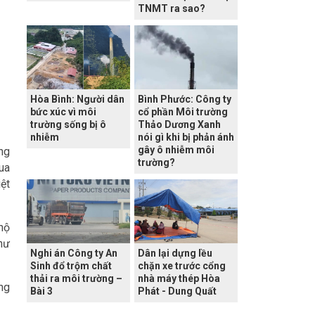
TNMT ra sao?
Hòa Bình: Người dân
Bình Phước: Công ty
bức xúc vì môi
cổ phần Môi trường
trường sống bị ô
Thảo Dương Xanh
nhiễm
nói gì khi bị phản ánh
gây ô nhiễm môi
ng
trường?
qua
ệt
 hộ
hư
Nghi án Công ty An
Dân lại dựng lều
Sinh đổ trộm chất
chặn xe trước cổng
thải ra môi trường –
nhà máy thép Hòa
ng
Bài 3
Phát - Dung Quất