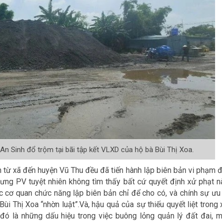
 An Sinh đổ trộm tại bãi tập kết VLXD của hộ bà Bùi Thị Xoa.
n từ xã đến huyện Vũ Thu đều đã tiến hành lập biên bản vi phạm đ
hưng PV tuyệt nhiên không tìm thấy bất cứ quyết định xử phạt n
ác cơ quan chức năng lập biên bản chỉ để cho có, và chính sự ưu 
i Thị Xoa “nhờn luật”.Và, hậu quả của sự thiếu quyết liệt trong 
 đó là những dấu hiệu trong việc buông lỏng quản lý đất đai, m