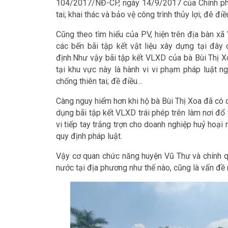
104/2017/NĐ-CP, ngày 14/9/2017 của Chính phủ 
tai; khai thác và bảo vệ công trình thủy lợi; đê điề
Cũng theo tìm hiểu của PV, hiện trên địa bàn xã
các bến bãi tập kết vật liệu xây dựng tại đ
định.Như vậy bãi tập kết VLXD của bà Bùi Thị X
tại khu vực này là hành vi vi phạm pháp luật n
chống thiên tai; đề điều…
Càng nguy hiểm hơn khi hộ bà Bùi Thị Xoa đã có d
dụng bãi tập kết VLXD trái phép trên làm nơi đổ t
vi tiếp tay trắng trợn cho doanh nghiệp huỷ hoại
quy định pháp luật.
Vậy cơ quan chức năng huyện Vũ Thư và chính qu
nước tại địa phương như thế nào, cũng là vấn đề