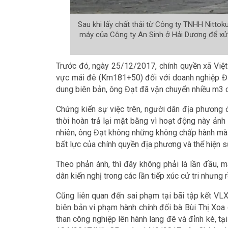
Sau khi lấy chất thải từ Công ty TNHH Nitto
máy của Công ty An Sinh ở Hải Dương để xử 
Trước đó, ngày 25/12/2017, chính quyền xã Việt 
vực mái đê (Km181+50) đối với doanh nghiệp Đạ
dung biên bản, ông Đạt đã vận chuyển nhiều m3 ch
Chứng kiến sự việc trên, người dân địa phương 
thời hoàn trả lại mặt bằng vì hoạt động này ảnh
nhiên, ông Đạt không những không chấp hành mà c
bất lực của chính quyền địa phương và thể hiện s
Theo phản ánh, thì đây không phải là lần đầu, m
dân kiến nghị trong các lần tiếp xúc cử tri nhưng r
Cũng liên quan đến sai phạm tại bãi tập kết VL
biên bản vi phạm hành chính đối bà Bùi Thị Xoa do
than công nghiệp lên hành lang đê và đỉnh kè, t