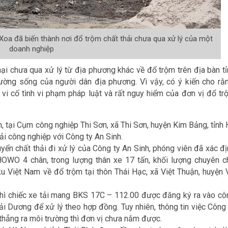
 Xoa đã biến thành nơi đổ trộm chất thải chưa qua xử lý của một
doanh nghiệp
ại chưa qua xử lý từ địa phương khác về đổ trộm trên địa bàn tỉ
ường sống của người dân địa phương. Vì vậy, có ý kiến cho rằn
 vi cố tình vi phạm pháp luật và rất nguy hiểm của đơn vị đổ tr
, tại Cụm công nghiệp Thi Sơn, xã Thi Sơn, huyện Kim Bảng, tỉnh 
i công nghiệp với Công ty An Sinh.
uyển chất thải đi xử lý của Công ty An Sinh, phóng viên đã xác đ
HOWO 4 chân, trong lượng thân xe 17 tấn, khối lượng chuyên c
ku Việt Nam về đổ trộm tại thôn Thái Hạc, xã Việt Thuận, huyện 
thì chiếc xe tải mang BKS 17C – 112.00 được đăng ký ra vào cô
ải Dương để xử lý theo hợp đồng. Tuy nhiên, thông tin việc Công 
 thẳng ra môi trường thì đơn vị chưa nắm được.