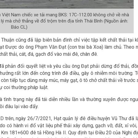
ku Việt Nam chiếc xe tải mang BKS: 17C-112.00 không chở về nhà
lý mà chở thẳng về đổ trộm trên địa tỉnh Thái Bình (Nguồn ảnh:
Báo CL)
Thuận cũng đã lập biên bản đình chỉ việc tập kết chất thải tại k
t Được do ông Phạm Văn Đạt (con trai bà Xoa) làm chủ. Theo n
ất thải, cát, đá, gạch đổ vào mái đê, chân đê.
đã phản đối quyết liệt và yêu cầu ông Đạt phải dừng đổ thải, đồ
 hưởng rất lớn đến công trình đê điều, gây ô nhiễm môi trường. T
òn tiếp tục dùng máy múc, máy gạt, ô tô chở chất thải về trước 
ự coi thường pháp luật.
à tình trạng này đã tái diễn nhiều lần và thường xuyên được ngư
ồi đâu lại vào đấy.
XD trên, ngày 26/7/2021, Hạt quản lý đê điều huyện Vũ Thư đã l
 có hành vi đổ vật liệu phế thải xây dựng, gạch vỡ, đất, xỉ vôi,
ại Km 181+600 đê tả Hồng Hà II. Quy định tại Điều 20 của Nghị đị