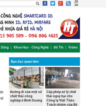
i Sống
Khoa Học - Công Nghệ
Đô Thị
Video
Bạn đọc quan tâm
ên
Đường đi của một số
Cấp phép xử lý chất
chất thải công
thải nguy hại cho
vi
nghiệp ở Bình Dương
Công ty Việt Thảo:
Trách nhiệm của Bộ