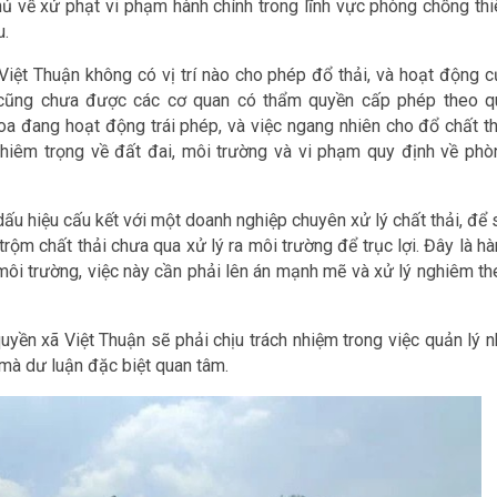
về xử phạt vi phạm hành chính trong lĩnh vực phòng chống thi
u.
 Việt Thuận không có vị trí nào cho phép đổ thải, và hoạt động c
ây cũng chưa được các cơ quan có thẩm quyền cấp phép theo q
oa đang hoạt động trái phép, và việc ngang nhiên cho đổ chất th
ghiêm trọng về đất đai, môi trường và vi phạm quy định về phò
ấu hiệu cấu kết với một doanh nghiệp chuyên xử lý chất thải, để 
rộm chất thải chưa qua xử lý ra môi trường để trục lợi. Đây là h
 môi trường, việc này cần phải lên án mạnh mẽ và xử lý nghiêm th
yền xã Việt Thuận sẽ phải chịu trách nhiệm trong việc quản lý n
 mà dư luận đặc biệt quan tâm.