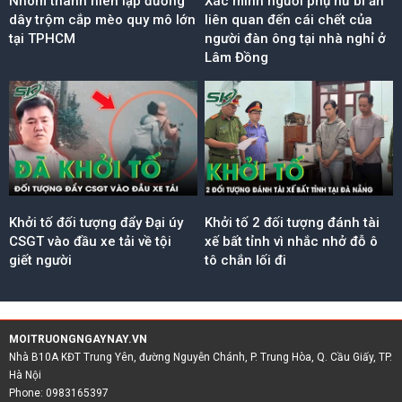
Nhóm thanh niên lập đường
Xác minh người phụ nữ bí ẩn
dây trộm cắp mèo quy mô lớn
liên quan đến cái chết của
tại TPHCM
người đàn ông tại nhà nghỉ ở
Lâm Đồng
Khởi tố đối tượng đẩy Đại úy
Khởi tố 2 đối tượng đánh tài
CSGT vào đầu xe tải về tội
xế bất tỉnh vì nhắc nhở đỗ ô
giết người
tô chắn lối đi
MOITRUONGNGAYNAY.VN
Nhà B10A KĐT Trung Yên, đường Nguyễn Chánh, P. Trung Hòa, Q. Cầu Giấy, TP.
Hà Nội
Phone: 0983165397