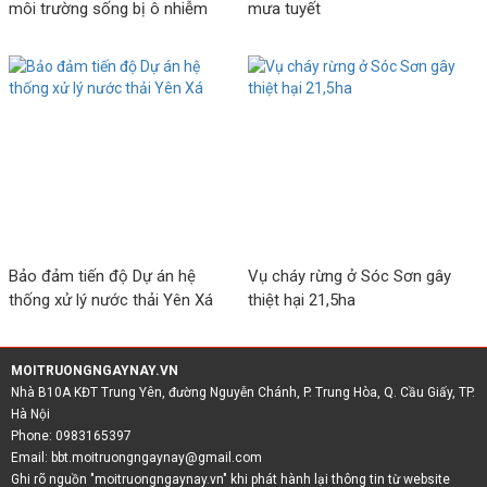
môi trường sống bị ô nhiễm
mưa tuyết
Bảo đảm tiến độ Dự án hệ
Vụ cháy rừng ở Sóc Sơn gây
thống xử lý nước thải Yên Xá
thiệt hại 21,5ha
MOITRUONGNGAYNAY.VN
Nhà B10A KĐT Trung Yên, đường Nguyễn Chánh, P. Trung Hòa, Q. Cầu Giấy, TP.
Hà Nội
Phone: 0983165397
Email:
bbt.moitruongngaynay@gmail.com
Ghi rõ nguồn "moitruongngaynay.vn" khi phát hành lại thông tin từ website