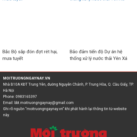
Bắc Bộ sắp đón đợt rét hại,
Bảo đảm tiến độ Dự án hệ
mưa tuyết
thống xử lý nước thải Yên Xá
MOITRUONGNGAYNAY.VN
Nhà B10A KĐT Trung Yên, đường Nguyễn Chánh, P. Trung Hòa, Q. Cầu Giấy, TP.
Hà Nội
Phone: 0983165397
Email:
bbt.moitruongngaynay@gmail.com
Ghi rõ nguồn "moitruongngaynay.vn" khi phát hành lại thông tin từ website
này.