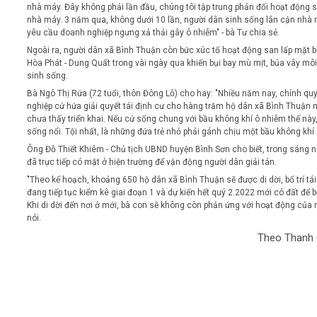
nhà máy. Đây không phải lần đầu, chúng tôi tập trung phản đối hoạt động 
nhà máy. 3 năm qua, không dưới 10 lần, người dân sinh sống lân cận nhà 
yêu cầu doanh nghiệp ngưng xả thải gây ô nhiễm" - bà Tư chia sẻ.
Ngoài ra, người dân xã Bình Thuận còn bức xúc tố hoạt động san lấp mặt
Hòa Phát - Dung Quất trong vài ngày qua khiến bụi bay mù mịt, bủa vây môi
sinh sống.
Bà Ngô Thị Rứa (72 tuổi, thôn Đông Lỗ) cho hay: "Nhiều năm nay, chính q
nghiệp cứ hứa giải quyết tái định cư cho hàng trăm hộ dân xã Bình Thuận
chưa thấy triển khai. Nếu cứ sống chung với bầu không khí ô nhiễm thế này
sống nổi. Tội nhất, là những đứa trẻ nhỏ phải gánh chịu một bầu không khí
Ông Đỗ Thiết Khiêm - Chủ tịch UBND huyện Bình Sơn cho biết, trong sáng n
đã trực tiếp có mặt ở hiện trường để vận động người dân giải tán.
"Theo kế hoạch, khoảng 650 hộ dân xã Bình Thuận sẽ được di dời, bố trí tái
đang tiếp tục kiểm kê giai đoạn 1 và dự kiến hết quý 2.2022 mới có đất để bố
Khi di dời đến nơi ở mới, bà con sẽ không còn phản ứng với hoạt động của 
nói.
Theo Thanh