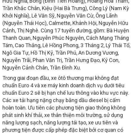
Hữu Nghĩa, Bông (Đinh Tiên Hoàng), Hoàng Hoa Thám,
Trần Khắc Chân, Kiệu (Hai Bà Trưng), Công Lý (Nam Kỳ
Khởi Nghĩa), Lê Văn Sỹ, Nguyễn Văn Cừ, Ông Lãnh
(Nguyễn Thái Học), Calmette, Khánh Hội, Nguyễn Hữu
Cảnh, Thị Nghè. Cùng 17 tuyến đường, gồm: Bà Huyện
Thanh Quan, Nguyễn Phúc Nguyên, Cách Mạng Tháng
Tám, Cao Thắng, Lê Hồng Phong, 3 Tháng 2, Lý Thái Tổ,
Ngô Gia Tự, Hồ Thị Kỷ, Trần Phú, An Dương Vương,
Nguyễn Trãi, Phan Văn Trị, Trần Hưng Đạo, Ký Con,
Nguyễn Cảnh Chân, Trần Đình Xu.
Trong giai đoạn đầu, xe ôtô thương mại không đạt
chuẩn Euro 4 và xe máy kinh doanh dịch vụ dưới tiêu
chuẩn Euro 2 sẽ bị hạn chế lưu thông vào khu vực này.
Các xe tải hạng nặng chạy bằng dầu diesel bị cấm
hoàn toàn. Ưu tiên các phương tiện giao thông không
phát sinh khí thải, xe thân thiện môi trường, sử dụng
năng lượng sạch, năng lượng tái tạo, xe ưu tiên và
phương tiện được cấp phép đặc biệt bởi cơ quan có