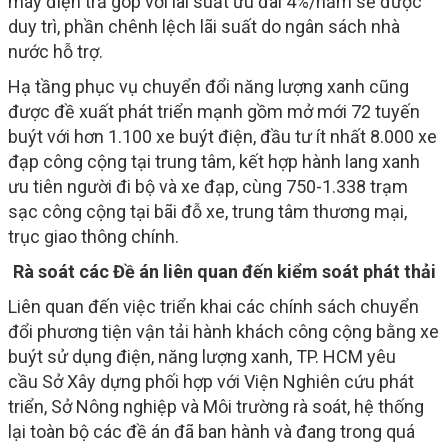
máy điện trả góp với lãi suất ưu đãi 4%/năm sẽ được
duy trì, phần chênh lệch lãi suất do ngân sách nhà
nước hỗ trợ.
Hạ tầng phục vụ chuyển đổi năng lượng xanh cũng
được đề xuất phát triển mạnh gồm mở mới 72 tuyến
buýt với hơn 1.100 xe buýt điện, đầu tư ít nhất 8.000 xe
đạp công cộng tại trung tâm, kết hợp hành lang xanh
ưu tiên người đi bộ và xe đạp, cùng 750-1.338 trạm
sạc công cộng tại bãi đỗ xe, trung tâm thương mại,
trục giao thông chính.
Rà soát các Đề án liên quan đến kiểm soát phát thải
Liên quan đến việc triển khai các chính sách chuyển
đổi phương tiện vận tải hành khách công cộng bằng xe
buýt sử dụng điện, năng lượng xanh, TP. HCM yêu
cầu Sở Xây dựng phối hợp với Viện Nghiên cứu phát
triển, Sở Nông nghiệp và Môi trường rà soát, hệ thống
lại toàn bộ các đề án đã ban hành và đang trong quá