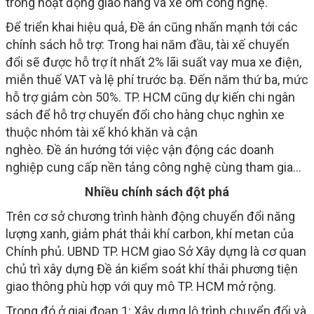
trong hoạt động giao hàng và xe ôm công nghệ.
Để triển khai hiệu quả, Đề án cũng nhấn mạnh tới các
chính sách hỗ trợ: Trong hai năm đầu, tài xế chuyển
đổi sẽ được hỗ trợ ít nhất 2% lãi suất vay mua xe điện,
miễn thuế VAT và lệ phí trước bạ. Đến năm thứ ba, mức
hỗ trợ giảm còn 50%. TP. HCM cũng dự kiến chi ngân
sách để hỗ trợ chuyển đổi cho hàng chục nghìn xe
thuộc nhóm tài xế khó khăn và cận
nghèo. Đề án hướng tới việc vận động các doanh
nghiệp cung cấp nền tảng công nghệ cùng tham gia...
Nhiều chính sách đột phá
Trên cơ sở chương trình hành động chuyển đổi năng
lượng xanh, giảm phát thải khí carbon, khí metan của
Chính phủ. UBND TP. HCM giao Sở Xây dựng là cơ quan
chủ trì xây dựng Đề án kiểm soát khí thải phương tiện
giao thông phù hợp với quy mô TP. HCM mở rộng.
Trong đó ở giai đoạn 1: Xây dựng lộ trình chuyển đổi và