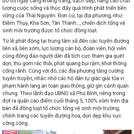
đô thị ngày càng khang trang, sạch đẹp, nâng cao chất
lượng cuộc sống và thúc đẩy quá trình phát triển bền
vững của Thái Nguyên. Đơn cử, tại địa phương, như:
Điềm Thụy, Kha Sơn, Tân Thành…, chiến dịch tổng vệ
sinh môi trường được tổ chức đồng loạt.
Từ lễ phát động tại trung tâm xã đến các tuyến đường
liên xã, liên xóm, lực lượng cán bộ, đoàn viên, hội viên
cùng đông đảo người dân đã tích cực tham gia quét
dọn, thu gom rác thải, phát quang bụi rậm, khơi thông
cống rãnh. Cùng với đó, các địa phương tăng cường
tuyên truyền, nhắc nhở các hộ dân tự giác giải tỏa vi
phạm hành lang an toàn giao thông, giữ gìn cảnh quan
chung. Theo lãnh đạo UBND xã Phú Bình, riêng trong
đợt ra quân cao điểm cuối tháng 5, 100% xóm trên địa
bàn đã đồng loạt tổ chức tổng vệ sinh môi trường,
chỉnh trang các tuyến đường hoa, dọn dẹp khu vực
công cộng.