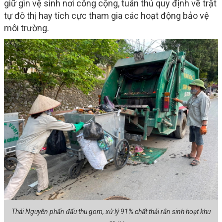
giữ gìn vệ sinh nơi công cộng, tuân thủ quy định về trật
tự đô thị hay tích cực tham gia các hoạt động bảo vệ
môi trường.
Thái Nguyên phấn đấu thu gom, xử lý 91% chất thải rắn sinh hoạt khu