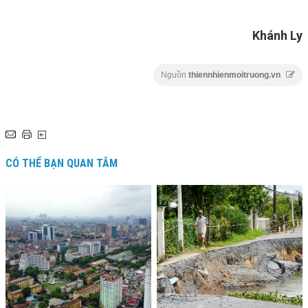
Khánh Ly
Nguồn
thiennhienmoitruong.vn
CÓ THỂ BẠN QUAN TÂM