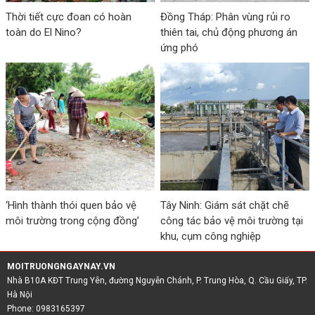
Thời tiết cực đoan có hoàn
Đồng Tháp: Phân vùng rủi ro
toàn do El Nino?
thiên tai, chủ động phương án
ứng phó
‘Hình thành thói quen bảo vệ
Tây Ninh: Giám sát chặt chẽ
môi trường trong cộng đồng’
công tác bảo vệ môi trường tại
khu, cụm công nghiệp
MOITRUONGNGAYNAY.VN
Nhà B10A KĐT Trung Yên, đường Nguyễn Chánh, P. Trung Hòa, Q. Cầu Giấy, TP.
Hà Nội
Phone: 0983165397