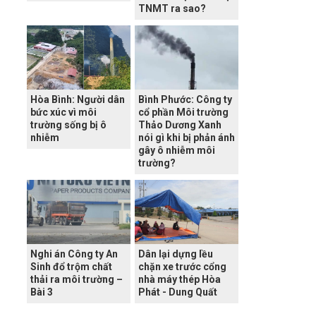
TNMT ra sao?
Hòa Bình: Người dân
Bình Phước: Công ty
bức xúc vì môi
cổ phần Môi trường
trường sống bị ô
Thảo Dương Xanh
nhiễm
nói gì khi bị phản ánh
gây ô nhiễm môi
trường?
Nghi án Công ty An
Dân lại dựng lều
Sinh đổ trộm chất
chặn xe trước cổng
thải ra môi trường –
nhà máy thép Hòa
Bài 3
Phát - Dung Quất