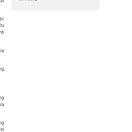
ại
ặc
hi
nh
hạ
ng
ông
ưa
ng
nh