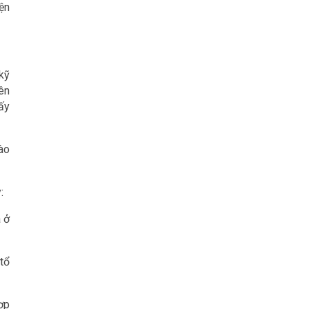
ện
kỹ
ên
ấy
ào
:
 ở
tổ
hợp