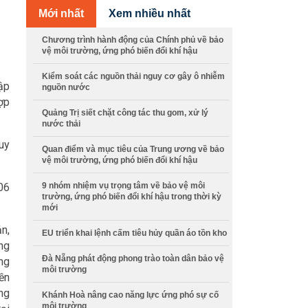
Mới nhất
Xem nhiều nhất
Chương trình hành động của Chính phủ về bảo
vệ môi trường, ứng phó biến đổi khí hậu
Kiểm soát các nguồn thải nguy cơ gây ô nhiễm
ập
nguồn nước
ợp
Quảng Trị siết chặt công tác thu gom, xử lý
nước thải
uy
Quan điểm và mục tiêu của Trung ương về bảo
vệ môi trường, ứng phó biến đổi khí hậu
9 nhóm nhiệm vụ trọng tâm về bảo vệ môi
06
trường, ứng phó biến đổi khí hậu trong thời kỳ
mới
n,
EU triển khai lệnh cấm tiêu hủy quần áo tồn kho
ng
Đà Nẵng phát động phong trào toàn dân bảo vệ
ng
môi trường
ền
ng
Khánh Hoà nâng cao năng lực ứng phó sự cố
môi trường