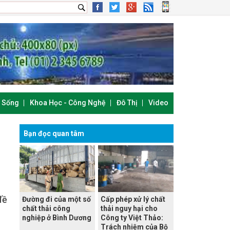
i Sống
Khoa Học - Công Nghệ
Đô Thị
Video
Bạn đọc quan tâm
đề
Đường đi của một số
Cấp phép xử lý chất
chất thải công
thải nguy hại cho
nghiệp ở Bình Dương
Công ty Việt Thảo:
Trách nhiệm của Bộ