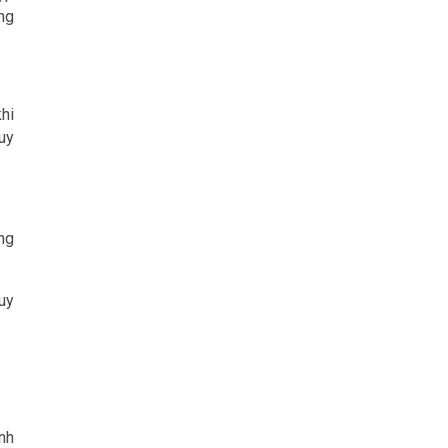
ng
hi
uy
ng
uy
nh