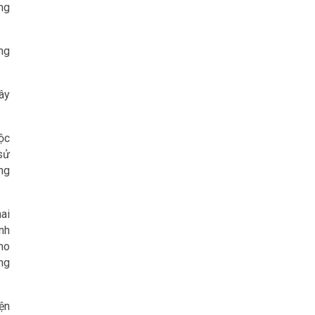
ng
ựng
xây
ộc
sử
ng
ai
ành
ho
ng
ện