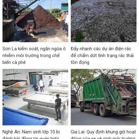
Sơn La kiểm soát, ngăn ngừa ô
Đẩy nhanh các dự án điện rác
nhiễm môi trường trong chế
để chấm dứt tình trạng rác thải
biến cà phê
tồn đọng
Nghệ An: Nam sinh lớp 10 bị
Gia Lai: Quy định khung giờ hoạt
đánh hội đồng tại quán bida,
động của xe vệ sinh môi trường