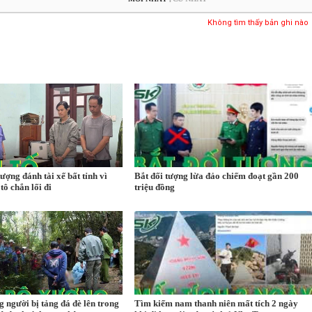
Không tìm thấy bản ghi nào
tượng đánh tài xế bất tỉnh vì
Bắt đối tượng lừa đảo chiếm đoạt gần 200
tô chắn lối đi
triệu đồng
g người bị tảng đá đè lên trong
Tìm kiếm nam thanh niên mất tích 2 ngày