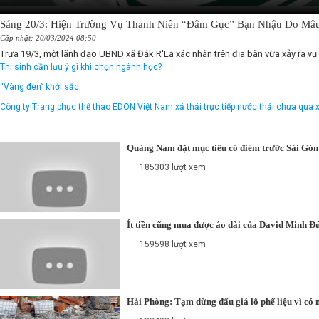
Sáng 20/3: Hiện Trường Vụ Thanh Niên “Đâm Gục” Bạn Nhậu Do Mâu
Cập nhật: 20/03/2024 08:50
Trưa 19/3, một lãnh đạo UBND xã Đắk R'La xác nhận trên địa bàn vừa xảy ra vụ v
Thí sinh cần lưu ý gì khi chọn ngành học?
“Vàng đen” khởi sắc
Công ty Trang phục thể thao EDON Việt Nam xả thải trực tiếp nước thải chưa qua x
Quảng Nam đặt mục tiêu có điểm trước Sài Gòn
185303 lượt xem
Ít tiền cũng mua được áo dài của David Minh Đ
159598 lượt xem
Hải Phòng: Tạm dừng đấu giá lô phế liệu vì có 