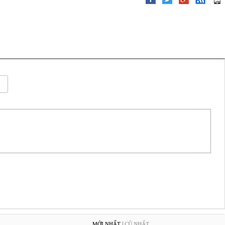
|
MỚI NHẤT
CŨ NHẤT