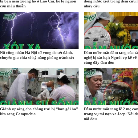
bị bạn ném xuống hồ ở Lào Cai, hé lộ nguồn
dòng nước xiết trong đêm cứu 
cơn mâu thuẫn
nhảy cầu
Nữ công nhân Hà Nội tử vong do sét đánh,
Đẫm nước mắt đám tang của tà
chuyên gia chia sẻ kỹ năng phòng tránh sét
nghệ bị sát hại: Người vợ kể về
cùng đầy đau đớn
Giành sự sống cho chàng trai bị “bạn gái ảo”
Đẫm nước mắt tang lễ 2 mẹ con
lừa sang Campuchia
trong vụ tai nạn xe Jeep: Nỗi 
nỗi đau