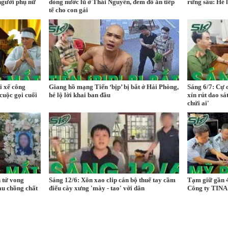
người phụ nữ
dòng nước lũ ở Thái Nguyên, đem đồ ăn tiếp
rừng sâu: Hé 
tế cho con gái
i xế công
Giang hồ mạng Tiến ‘bịp’ bị bắt ở Hải Phòng,
Sáng 6/7: Cự 
 cuộc gọi cuối
hé lộ lời khai ban đầu
xỉn rút dao sá
chửi ai'
 tử vong
Sáng 12/6: Xôn xao clip cán bộ thuế tay cầm
Tạm giữ gần 
đau chồng chất
điếu cày xưng 'mày - tao' với dân
Công ty TINA