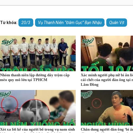
Từ khóa:
20/3
Vụ Thanh Niên “Đâm Gục” Bạn Nhậu
Quán Vịt
,
,
Nhóm thanh niên lập đường dây trộm cắp
Xác minh người phụ nữ bí ẩn l
mèo quy mô lớn tại TPHCM
cái chết của người đàn ông tại 
Lâm Đồng
Xót xa lời kể của người bố trong vụ nam sinh
Chân dung người đàn ông ‘bí ẩ