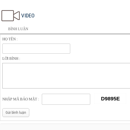
Kênh thông tin giới trẻ - gioitrenews.com
VIDEO
BÌNH LUẬN
HỌ TÊN :
LỜI BÌNH :
NHẬP MÃ BẢO MẬT :
Gửi bình luận