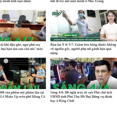
lộ danh tính nạn nhân
khi đi leo núi một mình ở Nha Trang
cãi khi đậu ghe, ngư phủ say
Bản tin Y tế 5/7: Giảm béo bằng thuốc không
t hại bạn tàu sau câu nói 'mày
rõ nguồn gốc, người phụ nữ gánh hậu quả
nặng
400 sản phẩm mỹ phẩm lậu tại
Sáng 4/6: Đề nghị truy tố cựu Phó chủ tịch
 Lê Make Up trên phố Hàng Cá
UBND tỉnh Phú Thọ Hồ Đại Dũng vụ đánh
bạc ở King Club