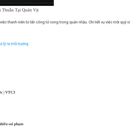
 Thuẫn Tại Quán Vịt
iệc thanh niên bị tấn công tử vong trong quán nhậu. Chi tiết vụ việc mời quý v
ử lý ra môi trường
ức | VTC3
nhiều sai phạm