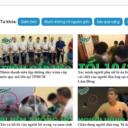
Từ khóa:
Giảm béo
thuốc không rõ nguồn gốc
hậu quả nặng
,
,
,
Nhóm thanh niên lập đường dây trộm cắp
Xác minh người phụ nữ bí ẩn l
mèo quy mô lớn tại TPHCM
cái chết của người đàn ông tại 
Lâm Đồng
Xót xa lời kể của người bố trong vụ nam sinh
Chân dung người đàn ông ‘bí ẩ