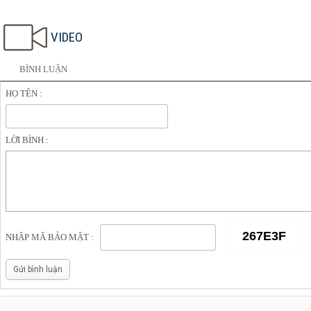
Kênh thông tin giới trẻ - gioitrenews.com
VIDEO
BÌNH LUẬN
HỌ TÊN :
LỜI BÌNH :
NHẬP MÃ BẢO MẬT :
Gửi bình luận