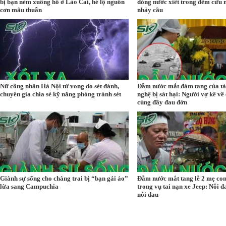
bị bạn ném xuống hồ ở Lào Cai, hé lộ nguồn
dòng nước xiết trong đêm cứu 
cơn mâu thuẫn
nhảy cầu
Nữ công nhân Hà Nội tử vong do sét đánh,
Đẫm nước mắt đám tang của tà
chuyên gia chia sẻ kỹ năng phòng tránh sét
nghệ bị sát hại: Người vợ kể về
cùng đầy đau đớn
Giành sự sống cho chàng trai bị “bạn gái ảo”
Đẫm nước mắt tang lễ 2 mẹ con
lừa sang Campuchia
trong vụ tai nạn xe Jeep: Nỗi 
nỗi đau