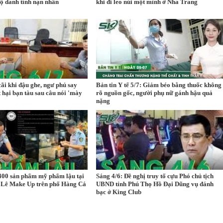
lộ danh tính nạn nhân
khi đi leo núi một mình ở Nha Trang
cãi khi đậu ghe, ngư phủ say
Bản tin Y tế 5/7: Giảm béo bằng thuốc không
t hại bạn tàu sau câu nói 'mày
rõ nguồn gốc, người phụ nữ gánh hậu quả
nặng
400 sản phẩm mỹ phẩm lậu tại
Sáng 4/6: Đề nghị truy tố cựu Phó chủ tịch
 Lê Make Up trên phố Hàng Cá
UBND tỉnh Phú Thọ Hồ Đại Dũng vụ đánh
bạc ở King Club