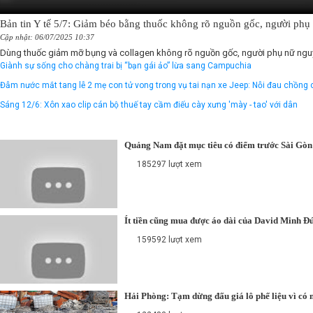
Bản tin Y tế 5/7: Giảm béo bằng thuốc không rõ nguồn gốc, người ph
Cập nhật: 06/07/2025 10:37
Dùng thuốc giảm mỡ bụng và collagen không rõ nguồn gốc, người phụ nữ nguy k
Giành sự sống cho chàng trai bị “bạn gái ảo” lừa sang Campuchia
Đẫm nước mắt tang lễ 2 mẹ con tử vong trong vụ tai nạn xe Jeep: Nỗi đau chồng 
Sáng 12/6: Xôn xao clip cán bộ thuế tay cầm điếu cày xưng 'mày - tao' với dân
Quảng Nam đặt mục tiêu có điểm trước Sài Gòn
185297 lượt xem
Ít tiền cũng mua được áo dài của David Minh Đ
159592 lượt xem
Hải Phòng: Tạm dừng đấu giá lô phế liệu vì có 