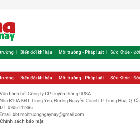
 trường
Biến đổi khí hậu
Môi trường - Pháp luật
Sức Khỏe - Đờ
 trường
Biến đổi khí hậu
Môi trường - Pháp luật
Sức Khỏe - Đờ
Vận hành bởi Công ty CP truyền thông URSA
Nhà B10A KĐT Trung Yên, Đường Nguyễn Chánh, P. Trung Hoà, Q. Cầu
ĐT: 0906141886
Email:
bbt.moitruongngaynay@gmail.com
Chính sách bảo mật