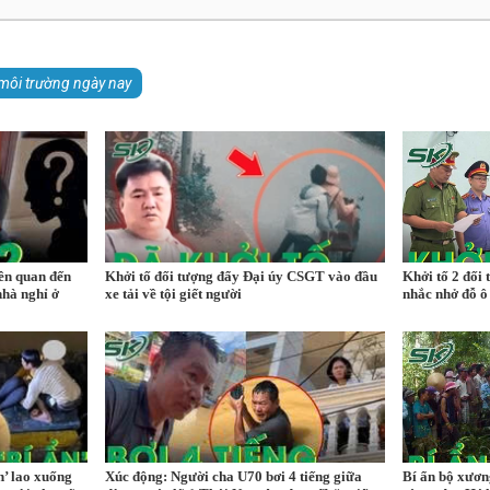
môi trường ngày nay
iên quan đến
Khởi tố đối tượng đẩy Đại úy CSGT vào đầu
Khởi tố 2 đối 
nhà nghỉ ở
xe tải về tội giết người
nhắc nhở đỗ ô 
n’ lao xuống
Xúc động: Người cha U70 bơi 4 tiếng giữa
Bí ẩn bộ xươn