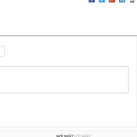
|
MỚI NHẤT
CŨ NHẤT