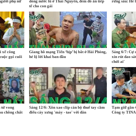
người phụ nữ
dòng nước lũ ở Thái Nguyên, đem đồ ăn tiếp
rừng sâu: Hé 
tế cho con gái
i xế công
Giang hồ mạng Tiến ‘bịp’ bị bắt ở Hải Phòng,
Sáng 6/7: Cự 
 cuộc gọi cuối
hé lộ lời khai ban đầu
xỉn rút dao sá
chửi ai'
 tử vong
Sáng 12/6: Xôn xao clip cán bộ thuế tay cầm
Tạm giữ gần 
đau chồng chất
điếu cày xưng 'mày - tao' với dân
Công ty TINA