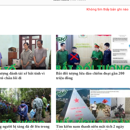
Không tìm thấy bản ghi nào
tượng đánh tài xế bất tỉnh vì
Bắt đối tượng lừa đảo chiếm đoạt gần 200
tô chắn lối đi
triệu đồng
g người bị tảng đá đè lên trong
Tìm kiếm nam thanh niên mất tích 2 ngày