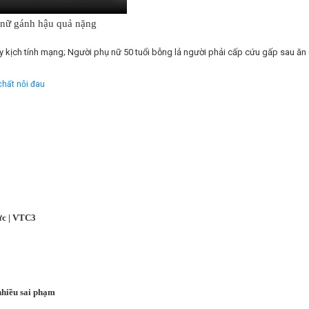
ụ nữ gánh hậu quả nặng
ịch tính mạng; Người phụ nữ 50 tuổi bỗng lả người phải cấp cứu gấp sau ăn ch
chất nỗi đau
ức | VTC3
nhiều sai phạm