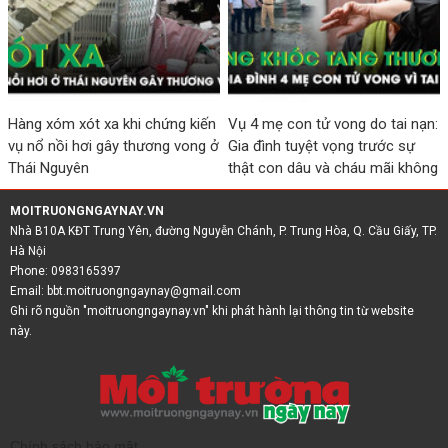
Hàng xóm xót xa khi chứng kiến
Vụ 4 mẹ con tử vong do tai nạn:
vụ nổ nồi hơi gây thương vong ở
Gia đình tuyệt vọng trước sự
Thái Nguyên
thật con dâu và cháu mãi không
trở về
MOITRUONGNGAYNAY.VN
Nhà B10A KĐT Trung Yên, đường Nguyễn Chánh, P. Trung Hòa, Q. Cầu Giấy, TP.
Hà Nội
Phone: 0983165397
Email:
bbt.moitruongngaynay@gmail.com
Ghi rõ nguồn "moitruongngaynay.vn" khi phát hành lại thông tin từ website
này.
Chính sách bảo mật