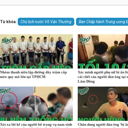
Từ khóa:
Chủ tịch nước Võ Văn Thưởng
Ban Chấp hành Trung ương 
,
Nhóm thanh niên lập đường dây trộm cắp
Xác minh người phụ nữ bí ẩn l
mèo quy mô lớn tại TPHCM
cái chết của người đàn ông tại 
Lâm Đồng
Xót xa lời kể của người bố trong vụ nam sinh
Chân dung người đàn ông ‘bí ẩ