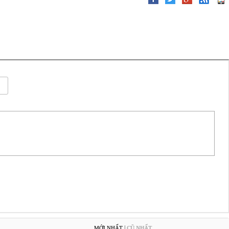
|
MỚI NHẤT
CŨ NHẤT