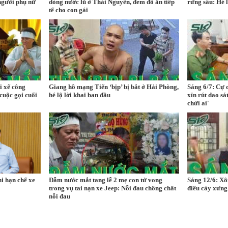
người phụ nữ
dòng nước lũ ở Thái Nguyên, đem đồ ăn tiếp
rừng sâu: Hé 
tế cho con gái
i xế công
Giang hồ mạng Tiến ‘bịp’ bị bắt ở Hải Phòng,
Sáng 6/7: Cự 
 cuộc gọi cuối
hé lộ lời khai ban đầu
xỉn rút dao sá
chửi ai'
hi hạn chế xe
Đẫm nước mắt tang lễ 2 mẹ con tử vong
Sáng 12/6: Xô
trong vụ tai nạn xe Jeep: Nỗi đau chồng chất
điếu cày xưng
nỗi đau