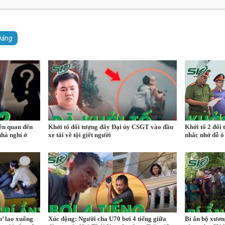
Đảng
iên quan đến
Khởi tố đối tượng đẩy Đại úy CSGT vào đầu
Khởi tố 2 đối 
nhà nghỉ ở
xe tải về tội giết người
nhắc nhở đỗ ô 
n’ lao xuống
Xúc động: Người cha U70 bơi 4 tiếng giữa
Bí ẩn bộ xươn