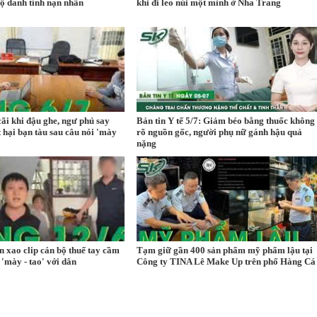
lộ danh tính nạn nhân
khi đi leo núi một mình ở Nha Trang
cãi khi đậu ghe, ngư phủ say
Bản tin Y tế 5/7: Giảm béo bằng thuốc không
t hại bạn tàu sau câu nói 'mày
rõ nguồn gốc, người phụ nữ gánh hậu quả
nặng
n xao clip cán bộ thuế tay cầm
Tạm giữ gần 400 sản phẩm mỹ phẩm lậu tại
 'mày - tao' với dân
Công ty TINA Lê Make Up trên phố Hàng Cá