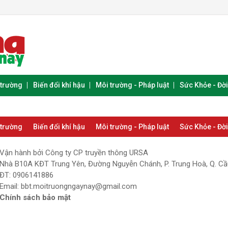
 trường
Biến đổi khí hậu
Môi trường - Pháp luật
Sức Khỏe - Đờ
 trường
Biến đổi khí hậu
Môi trường - Pháp luật
Sức Khỏe - Đờ
Vận hành bởi Công ty CP truyền thông URSA
Nhà B10A KĐT Trung Yên, Đường Nguyễn Chánh, P. Trung Hoà, Q. Cầu
ĐT: 0906141886
Email:
bbt.moitruongngaynay@gmail.com
Chính sách bảo mật