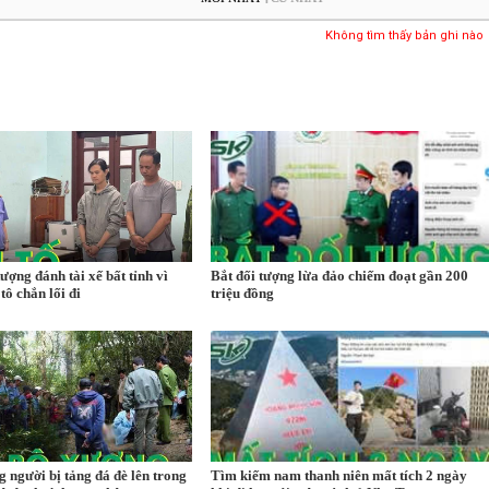
Không tìm thấy bản ghi nào
tượng đánh tài xế bất tỉnh vì
Bắt đối tượng lừa đảo chiếm đoạt gần 200
tô chắn lối đi
triệu đồng
g người bị tảng đá đè lên trong
Tìm kiếm nam thanh niên mất tích 2 ngày