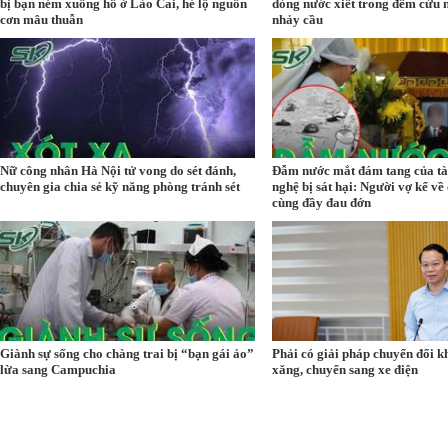
bị bạn ném xuống hồ ở Lào Cai, hé lộ nguồn
dòng nước xiết trong đêm cứu 
cơn mâu thuẫn
nhảy cầu
Nữ công nhân Hà Nội tử vong do sét đánh,
Đẫm nước mắt đám tang của tà
chuyên gia chia sẻ kỹ năng phòng tránh sét
nghệ bị sát hại: Người vợ kể về
cùng đầy đau đớn
Giành sự sống cho chàng trai bị “bạn gái ảo”
Phải có giải pháp chuyển đổi k
lừa sang Campuchia
xăng, chuyển sang xe điện