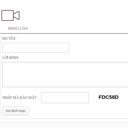
Kênh thông tin giới trẻ - gioitrenews.com
BÌNH LUẬN
HỌ TÊN :
LỜI BÌNH :
NHẬP MÃ BẢO MẬT :
Gửi bình luận