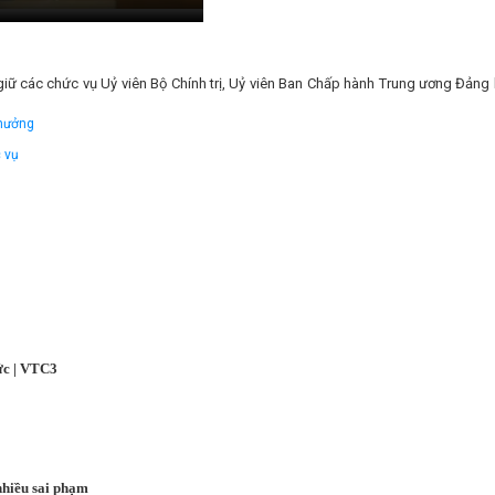
 các chức vụ Uỷ viên Bộ Chính trị, Uỷ viên Ban Chấp hành Trung ương Đảng 
Thưởng
 vụ
ức | VTC3
nhiều sai phạm