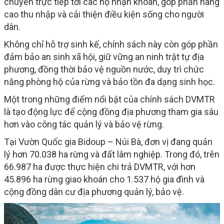
chuyển trực tiếp tới các hộ nhận khoán, góp phần nâng
cao thu nhập và cải thiện điều kiện sống cho người
dân.
Không chỉ hỗ trợ sinh kế, chính sách này còn góp phần
đảm bảo an sinh xã hội, giữ vững an ninh trật tự địa
phương, đồng thời bảo vệ nguồn nước, duy trì chức
năng phòng hộ của rừng và bảo tồn đa dạng sinh học.
Một trong những điểm nổi bật của chính sách DVMTR
là tạo động lực để cộng đồng địa phương tham gia sâu
hơn vào công tác quản lý và bảo vệ rừng.
Tại Vườn Quốc gia Bidoup – Núi Bà, đơn vị đang quản
lý hơn 70.038 ha rừng và đất lâm nghiệp. Trong đó, trên
66.987 ha được thực hiện chi trả DVMTR, với hơn
45.896 ha rừng giao khoán cho 1.537 hộ gia đình và
cộng đồng dân cư địa phương quản lý, bảo vệ.