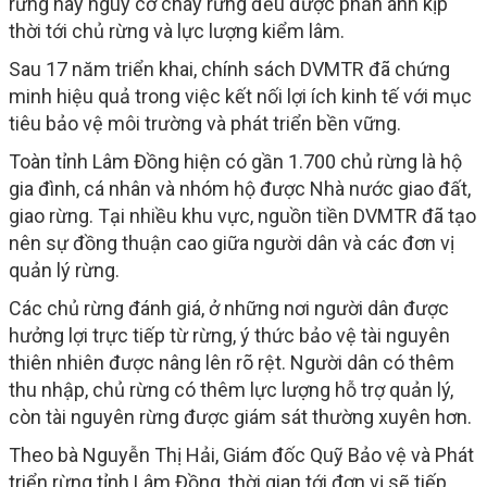
rừng hay nguy cơ cháy rừng đều được phản ánh kịp
thời tới chủ rừng và lực lượng kiểm lâm.
Sau 17 năm triển khai, chính sách DVMTR đã chứng
minh hiệu quả trong việc kết nối lợi ích kinh tế với mục
tiêu bảo vệ môi trường và phát triển bền vững.
Toàn tỉnh Lâm Đồng hiện có gần 1.700 chủ rừng là hộ
gia đình, cá nhân và nhóm hộ được Nhà nước giao đất,
giao rừng. Tại nhiều khu vực, nguồn tiền DVMTR đã tạo
nên sự đồng thuận cao giữa người dân và các đơn vị
quản lý rừng.
Các chủ rừng đánh giá, ở những nơi người dân được
hưởng lợi trực tiếp từ rừng, ý thức bảo vệ tài nguyên
thiên nhiên được nâng lên rõ rệt. Người dân có thêm
thu nhập, chủ rừng có thêm lực lượng hỗ trợ quản lý,
còn tài nguyên rừng được giám sát thường xuyên hơn.
Theo bà Nguyễn Thị Hải, Giám đốc Quỹ Bảo vệ và Phát
triển rừng tỉnh Lâm Đồng, thời gian tới đơn vị sẽ tiếp