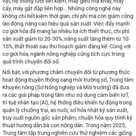
vật, hệ thống tưới tiết kiệm, máy gieo mạ khay, máy
cấy, máy gặt đập liên hợp… Những công nghệ này
không chỉ tiết kiệm thời gian, chi phí mà còn giảm công
lao động, nâng cao hiệu quả sản xuất. Việc đẩy mạnh
cơ giới hóa đã mang lại nhiều lợi ích thiết thực, chi phí
sản xuất giảm từ 20-30%, năng suất tăng thêm từ 10-
15%, thất thoát sau thu hoạch giảm đáng kể. Cùng với
cơ giới hóa, ngành nông nghiệp cũng tích cực trong
quá trình chuyển đổi số.
Nổi bật, với phương châm chuyển đổi từ phương thức
hoạt động truyền thống sang môi trường số, Trung tâm
Khuyến nông (Sở Nông nghiệp và Môi trường) đã đưa
ra các giải pháp trọng tâm như sử dụng cảm biến IoT,
trí tuệ nhân tạo (AI), hệ thống điều khiển tự động trong
quản lý chuồng trại, ao nuôi; số hóa nhật ký sản xuất,
truy xuất nguồn gốc sản phẩm; chuẩn hóa quy trình kỹ
thuật hướng dẫn bà con nông dân. Trong năm 2025,
Trung tâm tập trung nghiên cứu thử nghiệm các giống