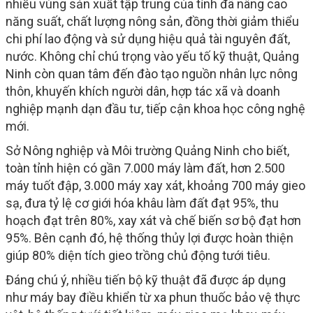
nhiều vùng sản xuất tập trung của tỉnh đã nâng cao
năng suất, chất lượng nông sản, đồng thời giảm thiểu
chi phí lao động và sử dụng hiệu quả tài nguyên đất,
nước. Không chỉ chú trọng vào yếu tố kỹ thuật, Quảng
Ninh còn quan tâm đến đào tạo nguồn nhân lực nông
thôn, khuyến khích người dân, hợp tác xã và doanh
nghiệp mạnh dạn đầu tư, tiếp cận khoa học công nghệ
mới.
Sở Nông nghiệp và Môi trường Quảng Ninh cho biết,
toàn tỉnh hiện có gần 7.000 máy làm đất, hơn 2.500
máy tuốt đập, 3.000 máy xay xát, khoảng 700 máy gieo
sạ, đưa tỷ lệ cơ giới hóa khâu làm đất đạt 95%, thu
hoạch đạt trên 80%, xay xát và chế biến sơ bộ đạt hơn
95%. Bên cạnh đó, hệ thống thủy lợi được hoàn thiện
giúp 80% diện tích gieo trồng chủ động tưới tiêu.
Đáng chú ý, nhiều tiến bộ kỹ thuật đã được áp dụng
như máy bay điều khiển từ xa phun thuốc bảo vệ thực