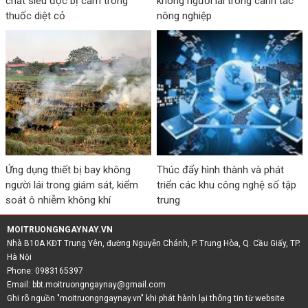
chất siêu độc bị cấm trong
không người lái trong canh tác
thuốc diệt cỏ
nông nghiệp
Ứng dụng thiết bị bay không
Thúc đẩy hình thành và phát
người lái trong giám sát, kiểm
triển các khu công nghệ số tập
soát ô nhiễm không khí
trung
MOITRUONGNGAYNAY.VN
Nhà B10A KĐT Trung Yên, đường Nguyễn Chánh, P. Trung Hòa, Q. Cầu Giấy, TP.
Hà Nội
Phone: 0983165397
Email:
bbt.moitruongngaynay@gmail.com
Ghi rõ nguồn "moitruongngaynay.vn" khi phát hành lại thông tin từ website