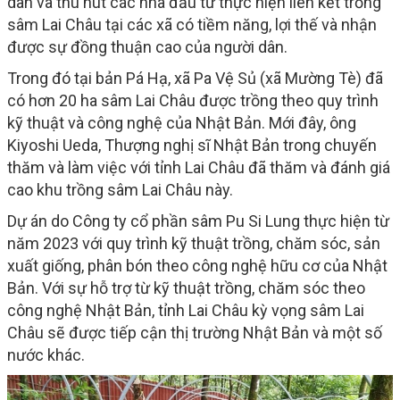
dân và thu hút các nhà đầu tư thực hiện liên kết trồng
sâm Lai Châu tại các xã có tiềm năng, lợi thế và nhận
được sự đồng thuận cao của người dân.
Trong đó tại bản Pá Hạ, xã Pa Vệ Sủ (xã Mường Tè) đã
có hơn 20 ha sâm Lai Châu được trồng theo quy trình
kỹ thuật và công nghệ của Nhật Bản. Mới đây, ông
Kiyoshi Ueda, Thượng nghị sĩ Nhật Bản trong chuyến
thăm và làm việc với tỉnh Lai Châu đã thăm và đánh giá
cao khu trồng sâm Lai Châu này.
Dự án do Công ty cổ phần sâm Pu Si Lung thực hiện từ
năm 2023 với quy trình kỹ thuật trồng, chăm sóc, sản
xuất giống, phân bón theo công nghệ hữu cơ của Nhật
Bản. Với sự hỗ trợ từ kỹ thuật trồng, chăm sóc theo
công nghệ Nhật Bản, tỉnh Lai Châu kỳ vọng sâm Lai
Châu sẽ được tiếp cận thị trường Nhật Bản và một số
nước khác.