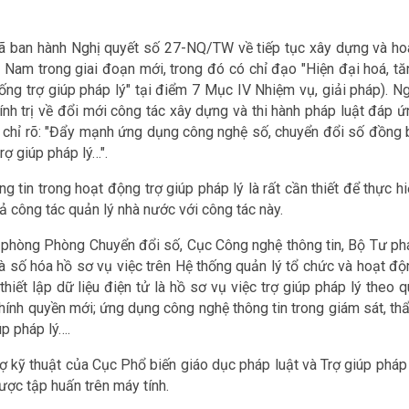
 ban hành Nghị quyết số 27-NQ/TW về tiếp tục xây dựng và ho
 Nam trong giai đoạn mới, trong đó có chỉ đạo "Hiện đại hoá, tă
ng trợ giúp pháp lý" tại điểm 7 Mục IV Nhiệm vụ, giải pháp). Ng
 trị về đổi mới công tác xây dựng và thi hành pháp luật đáp ứ
i chỉ rõ: "Đẩy mạnh ứng dụng công nghệ số, chuyển đổi số đồng 
rợ giúp pháp lý…".
tin trong hoạt động trợ giúp pháp lý là rất cần thiết để thực hi
ả công tác quản lý nhà nước với công tác này.
g phòng Phòng Chuyển đổi số, Cục Công nghệ thông tin, Bộ Tư ph
 và số hóa hồ sơ vụ việc trên Hệ thống quản lý tổ chức và hoạt đ
 thiết lập dữ liệu điện tử là hồ sơ vụ việc trợ giúp pháp lý theo 
chính quyền mới; ứng dụng công nghệ thông tin trong giám sát, th
úp pháp lý….
ợ kỹ thuật của Cục Phổ biến giáo dục pháp luật và Trợ giúp pháp 
ược tập huấn trên máy tính.