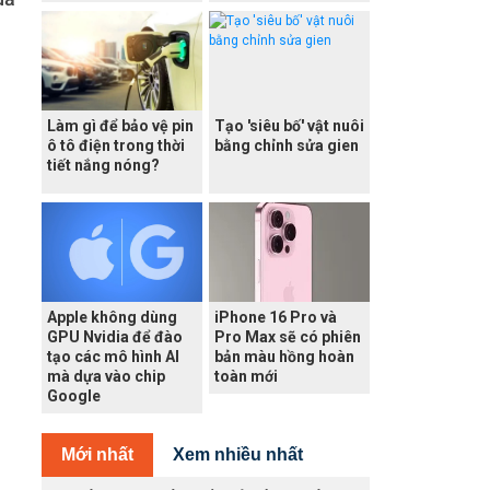
Làm gì để bảo vệ pin
Tạo 'siêu bố' vật nuôi
ô tô điện trong thời
bằng chỉnh sửa gien
tiết nắng nóng?
Apple không dùng
iPhone 16 Pro và
GPU Nvidia để đào
Pro Max sẽ có phiên
tạo các mô hình AI
bản màu hồng hoàn
mà dựa vào chip
toàn mới
Google
Mới nhất
Xem nhiều nhất