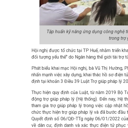
Tập huấn kỹ năng ứng dụng công nghệ thô
trong trợ
Hội nghị được tổ chức tại TP Huế, nhằm triển kh
đối tượng yếu thế" do Ngân hàng thế giới tài trợ từ 
Phát biểu khai mạc Hội nghị, bà Vũ Thị Hường, P
nhấn mạnh việc xây dựng, khai thác hồ sơ điện tử 
định tại khoản 3 Điều 39 Luật Trợ giúp pháp lý 2
Thực hiện quy định của Luật, từ năm 2019 Bộ Tư
động trợ giúp pháp lý (Hệ thống). Đến nay, Hệ t
tham gia trợ giúp pháp lý trong việc cập nhật hồ
chức thực hiện trợ giúp pháp lý và đã bước đầu t
Quyết định số 06/QĐ-TTg ngày 06/01/2022 của T
về dân cư, định danh và xác thực điện tử phục