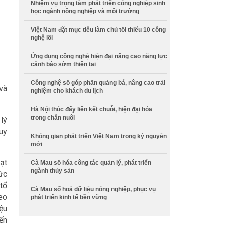
Nhiệm vụ trọng tâm phát triển công nghiệp sinh
học ngành nông nghiệp và môi trường
Việt Nam đặt mục tiêu làm chủ tối thiểu 10 công
nghệ lõi
Ứng dụng công nghệ hiện đại nâng cao năng lực
cảnh báo sớm thiên tai
Công nghệ số góp phần quảng bá, nâng cao trải
và
nghiệm cho khách du lịch
Hà Nội thúc đẩy liên kết chuỗi, hiện đại hóa
trong chăn nuôi
lý
quy
Không gian phát triển Việt Nam trong kỷ nguyên
mới
ạt
Cà Mau số hóa công tác quản lý, phát triển
ngành thủy sản
ức
 tổ
Cà Mau số hoá dữ liệu nông nghiệp, phục vụ
heo
phát triển kinh tế bền vững
ệu
ến