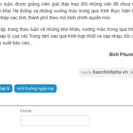
ảo luận, được giảng viên giải đáp trao đổi những vấn đề chưa r
n khai Hệ thống và những vướng mắc trong quá trình thực hiện t
 nhập các tỉnh, thành phố theo mô hình chính quyền mới.
 tập trung thảo luận về những khó khăn, vướng mắc trong quá trì
háp lý của các Trung tâm sau quá trình hợp nhất và sáp nhập; tốc
ỳ xuất báo cáo;…
Bích Phươ
baochinhphu.vn
Nguồn
háp lý
môi trường ngày nay
,
EMAIL :