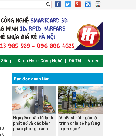
i Sống
Khoa Học - Công Nghệ
Đô Thị
Video
Bạn đọc quan tâm
Nguyên nhân tủ lạnh
VinFast rút ngắn lộ
phát nổ và các biện
trình chia sẻ hạ tầng
ập
pháp phòng tránh
trạm sạc?
uả