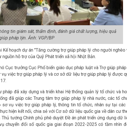
ng tin giám sát, thẩm định, đánh giá chất lượng, hiệu quả
 giúp pháp lýn. Ảnh: VGP/BP
ai Kế hoạch dự án "Tăng cường trợ giúp pháp lý cho người nghèo 
nguồn hỗ trợ của Quỹ Phát triển xã hội Nhật Bản.
hó Cục trưởng Cục Phổ biến giáo dục pháp luật và Trợ giúp pháp 
vụ việc trợ giúp pháp lý và cơ sở dữ liệu trợ giúp pháp lý được 
017.
 pháp đã xây dựng và triển khai Hệ thống quản lý tổ chức và ho
hống đã giúp các Trung tâm trợ giúp pháp lý nhà nước, các tổ ch
 sơ vụ việc trợ giúp pháp lý, thông tin tổ chức, nhân sự tại các
hực hiện kết nối, chia sẻ với Cơ sở dữ liệu quốc gia về dân cư t
hủ tướng Chính phủ phê duyệt Đề án phát triển ứng dụng dữ li
 vụ chuyển đổi số quốc gia giai đoạn 2022-2025 có tầm nhìn đ