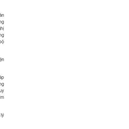
àn
ng
hị
ng
bộ
ện
áp
ộng
quy
ẩm
lý