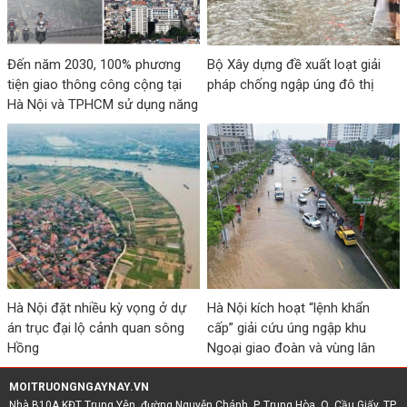
Đến năm 2030, 100% phương
Bộ Xây dựng đề xuất loạt giải
tiện giao thông công cộng tại
pháp chống ngập úng đô thị
Hà Nội và TPHCM sử dụng năng
lượng sạch, xanh, thân thiện
môi trường
Hà Nội đặt nhiều kỳ vọng ở dự
Hà Nội kích hoạt “lệnh khẩn
án trục đại lộ cảnh quan sông
cấp” giải cứu úng ngập khu
Hồng
Ngoại giao đoàn và vùng lân
cận
MOITRUONGNGAYNAY.VN
Nhà B10A KĐT Trung Yên, đường Nguyễn Chánh, P. Trung Hòa, Q. Cầu Giấy, TP.