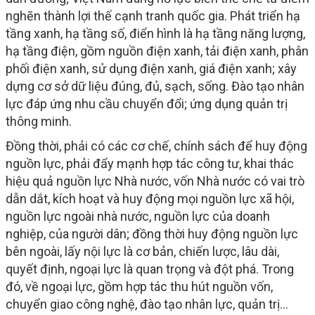
nghẽn thành lợi thế cạnh tranh quốc gia. Phát triển hạ
tầng xanh, hạ tầng số, điển hình là hạ tầng năng lượng,
hạ tầng điện, gồm nguồn điện xanh, tải điện xanh, phân
phối điện xanh, sử dụng điện xanh, giá điện xanh; xây
dựng cơ sở dữ liệu đúng, đủ, sạch, sống. Đào tạo nhân
lực đáp ứng nhu cầu chuyển đổi; ứng dụng quản trị
thông minh.
Đồng thời, phải có các cơ chế, chính sách để huy động
nguồn lực, phải đẩy mạnh hợp tác công tư, khai thác
hiệu quả nguồn lực Nhà nước, vốn Nhà nước có vai trò
dẫn dắt, kích hoạt và huy động mọi nguồn lực xã hội,
nguồn lực ngoài nhà nước, nguồn lực của doanh
nghiệp, của người dân; đồng thời huy động nguồn lực
bên ngoài, lấy nội lực là cơ bản, chiến lược, lâu dài,
quyết định, ngoại lực là quan trọng và đột phá. Trong
đó, về ngoại lực, gồm hợp tác thu hút nguồn vốn,
chuyển giao công nghệ, đào tạo nhân lực, quản trị…