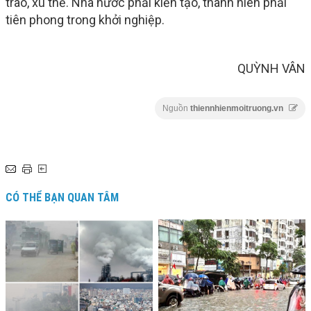
trào, xu thế. Nhà nước phải kiến tạo, thanh niên phải
tiên phong trong khởi nghiệp.
QUỲNH VÂN
Nguồn
thiennhienmoitruong.vn
CÓ THỂ BẠN QUAN TÂM