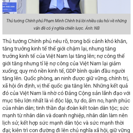
Thủ tướng Chính phủ Phạm Minh Chính trả lời nhiều câu hỏi về những
vấn đề có ý nghĩa chiến lược. Ảnh: NB
Thủ tướng Chính phủ nêu rõ, trong bối cảnh khó khăn,
tăng trưởng kinh tế thế giới chậm lại, nhưng tăng
trưởng kinh tế của Việt Nam lại tăng lên; nợ công thế
giới tăng nhưng tỉ lệ nợ công của Việt Nam lại giảm
xuống; quy mô nền kinh tế, GDP bình quân đầu người
tăng lên. Quốc phòng, an ninh được giữ vững, chính trị,
xã hội ổn định, vị thế quốc gia tăng lên. Những kết quả
đó của Việt Nam là nhờ có Đảng Cộng sản lãnh đạo với
mục tiêu lớn nhất là vì độc lập, tự do, ấm no, hạnh phúc
của nhân dân; tinh thần đại đoàn kết toàn dân tộc; sức
mạnh từ nhân dân và doanh nghiệp, nhân dân làm nên
lịch sử; kết hợp sức mạnh dân tộc và sức mạnh thời
đại; kiên trì con đường đi lên chủ nghĩa xã hội, giữ vững