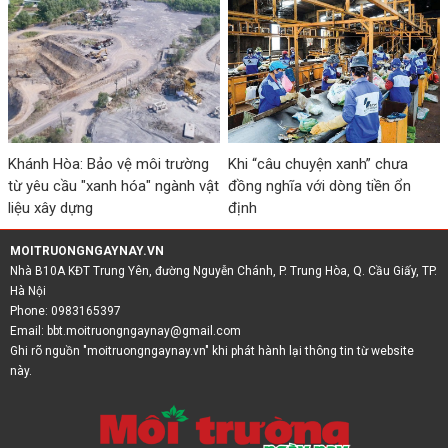
Khánh Hòa: Bảo vệ môi trường
Khi “câu chuyện xanh” chưa
từ yêu cầu "xanh hóa" ngành vật
đồng nghĩa với dòng tiền ổn
liệu xây dựng
định
MOITRUONGNGAYNAY.VN
Nhà B10A KĐT Trung Yên, đường Nguyễn Chánh, P. Trung Hòa, Q. Cầu Giấy, TP.
Hà Nội
Phone: 0983165397
Email:
bbt.moitruongngaynay@gmail.com
Ghi rõ nguồn "moitruongngaynay.vn" khi phát hành lại thông tin từ website
này.