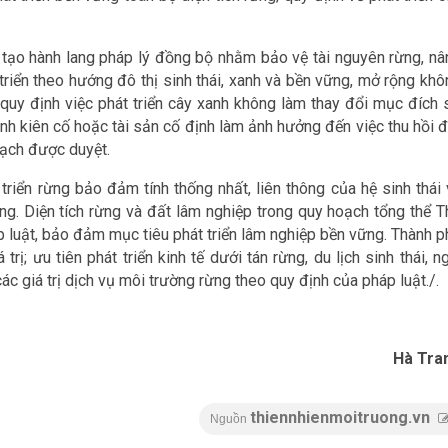
ẽ tạo hành lang pháp lý đồng bộ nhằm bảo vệ tài nguyên rừng, nâ
triển theo hướng đô thị sinh thái, xanh và bền vững, mở rộng khô
t quy định việc phát triển cây xanh không làm thay đổi mục đích 
nh kiên cố hoặc tài sản cố định làm ảnh hưởng đến việc thu hồi đ
oạch được duyệt.
 triển rừng bảo đảm tính thống nhất, liên thông của hệ sinh thái
ùng. Diện tích rừng và đất lâm nghiệp trong quy hoạch tổng thể T
 luật, bảo đảm mục tiêu phát triển lâm nghiệp bền vững. Thành p
trị; ưu tiên phát triển kinh tế dưới tán rừng, du lịch sinh thái, n
các giá trị dịch vụ môi trường rừng theo quy định của pháp luật./.
Hà Tra
thiennhienmoitruong.vn
Nguồn