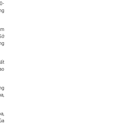
0-
ng
ảm
Sở
ng
ất
iao
ng
a,
oa,
ủa