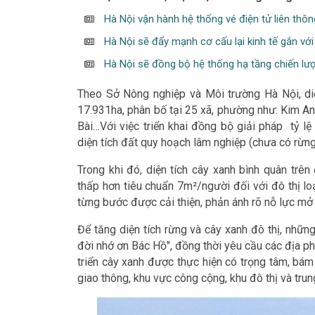
Hà Nội vận hành hệ thống vé điện tử liên thô
Hà Nội sẽ đẩy mạnh cơ cấu lại kinh tế gắn vớ
Hà Nội sẽ đồng bộ hệ thống hạ tầng chiến lược
Theo Sở Nông nghiệp và Môi trường Hà Nội, diện tíc
17.931ha, phân bố tại 25 xã, phường như: Kim Anh
Bài…Với việc triển khai đồng bộ giải pháp tỷ lẹ
diện tích đất quy hoạch lâm nghiệp (chưa có rừng)
Trong khi đó, diện tích cây xanh bình quân t
thấp hơn tiêu chuẩn 7m²/người đối với đô thị l
từng bước được cải thiện, phản ánh rõ nỗ lực mở
Để tăng diện tích rừng và cây xanh đô thị, những
đời nhớ ơn Bác Hồ", đồng thời yêu cầu các địa ph
triển cây xanh được thực hiện có trọng tâm, bám
giao thông, khu vực công cộng, khu đô thị và tru