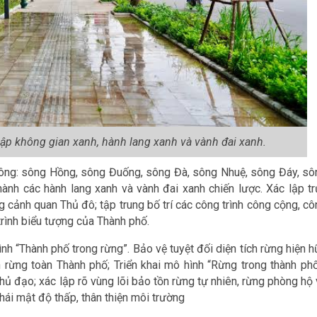
lập không gian xanh, hành lang xanh và vành đai xanh.
 sông: sông Hồng, sông Đuống, sông Đà, sông Nhuệ, sông Đáy, sô
hành các hành lang xanh và vành đai xanh chiến lược. Xác lập tr
 cảnh quan Thủ đô; tập trung bố trí các công trình công cộng, cô
 trình biểu tượng của Thành phố.
nh “Thành phố trong rừng”. Bảo vệ tuyệt đối diện tích rừng hiện 
ch rừng toàn Thành phố; Triển khai mô hình “Rừng trong thành phố
hủ đạo; xác lập rõ vùng lõi bảo tồn rừng tự nhiên, rừng phòng hộ
thái mật độ thấp, thân thiện môi trường