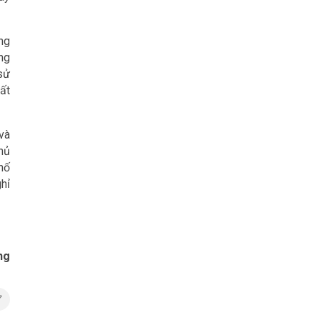
ng
ng
sử
ất
 và
hủ
hố
ghỉ
ng