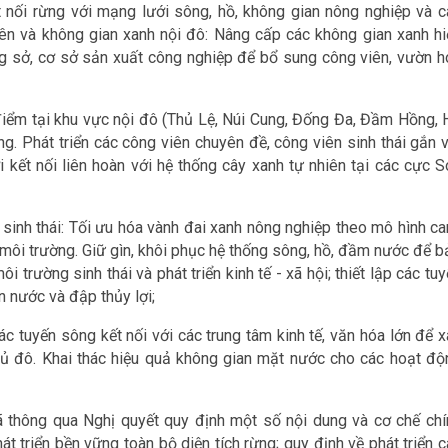
ết nối rừng với mạng lưới sông, hồ, không gian nông nghiệp và c
viên và không gian xanh nội đô: Nâng cấp các không gian xanh hi
ông sở, cơ sở sản xuất công nghiệp để bổ sung công viên, vườn h
 điểm tại khu vực nội đô (Thủ Lệ, Núi Cung, Đống Đa, Đầm Hồng, 
ạng. Phát triển các công viên chuyên đề, công viên sinh thái gắn 
ới kết nối liên hoàn với hệ thống cây xanh tự nhiên tại các cực 
sinh thái: Tối ưu hóa vành đai xanh nông nghiệp theo mô hình ca
 môi trường. Giữ gìn, khôi phục hệ thống sông, hồ, đầm nước để b
 trường sinh thái và phát triển kinh tế - xã hội; thiết lập các tu
 nước và đập thủy lợi;
c tuyến sông kết nối với các trung tâm kinh tế, văn hóa lớn để x
hủ đô. Khai thác hiệu quả không gian mặt nước cho các hoạt độ
thông qua Nghị quyết quy định một số nội dung và cơ chế chí
át triển bền vững toàn bộ diện tích rừng; quy định về phát triển 