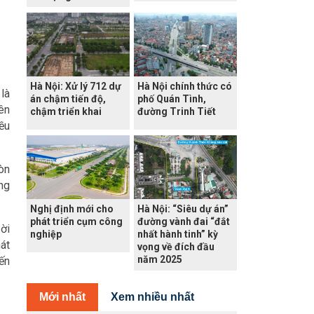
Hà Nội: Xử lý 712 dự
Hà Nội chính thức có
là
án chậm tiến độ,
phố Quán Tình,
ên
chậm triển khai
đường Trinh Tiết
iều
còn
ng
Nghị định mới cho
Hà Nội: “Siêu dự án”
phát triển cụm công
đường vành đai “đắt
ời
nghiệp
nhất hành tinh” kỳ
hát
vọng về đích đầu
năm 2025
ến
Mới nhất
Xem nhiều nhất