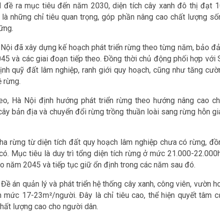
 đề ra mục tiêu đến năm 2030, diện tích cây xanh đô thị đạt 1
 là những chỉ tiêu quan trọng, góp phần nâng cao chất lượng số
ững.
 Nội đã xây dựng kế hoạch phát triển rừng theo từng năm, bảo đ
45 và các giai đoạn tiếp theo. Đồng thời chủ động phối hợp với 
nh quỹ đất lâm nghiệp, ranh giới quy hoạch, cũng như tăng cườ
 rừng.
eo, Hà Nội định hướng phát triển rừng theo hướng nâng cao ch
 cây bản địa và chuyển đổi rừng trồng thuần loài sang rừng hỗn g
ha rừng từ diện tích đất quy hoạch lâm nghiệp chưa có rừng, đồ
có. Mục tiêu là duy trì tổng diện tích rừng ở mức 21.000-22.000h
o năm 2045 và tiếp tục giữ ổn định trong các năm sau đó.
i Đề án quản lý và phát triển hệ thống cây xanh, công viên, vườn h
n mức 17-23m²/người. Đây là chỉ tiêu cao, thể hiện quyết tâm c
hất lượng cao cho người dân.