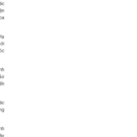
ác
ện
oa
Hạ
với
Sóc
nh
ảo
yến
ác
ng
nh
cây