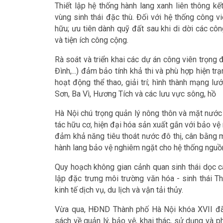
Thiết lập hệ thống hành lang xanh liên thông k
vùng sinh thái đặc thù. Đối với hệ thống công 
hữu; ưu tiên dành quỹ đất sau khi di dời các c
và tiện ích công cộng.
Rà soát và triển khai các dự án công viên trọng
Đình,...) đảm bảo tính khả thi và phù hợp hiện tr
hoạt động thể thao, giải trí; hình thành mạng lư
Sơn, Ba Vì, Hương Tích và các lưu vực sông, hồ
Hà Nội chú trọng quản lý nông thôn và mặt nước 
tác hữu cơ, hiện đại hóa sản xuất gắn với bảo vệ
đảm khả năng tiêu thoát nước đô thị, cân bằng môi
hành lang bảo vệ nghiêm ngặt cho hệ thống nguồn
Quy hoạch không gian cảnh quan sinh thái dọc cá
lập đặc trưng môi trường văn hóa - sinh thái T
kinh tế dịch vụ, du lịch và vận tải thủy.
Vừa qua, HĐND Thành phố Hà Nội khóa XVII đã 
sách về quản lý, bảo vệ, khai thác, sử dụng và ph