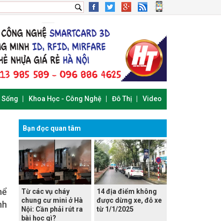
i Sống
Khoa Học - Công Nghệ
Đô Thị
Video
Bạn đọc quan tâm
hể
Từ các vụ cháy
14 địa điểm không
chung cư mini ở Hà
được dừng xe, đỗ xe
nh
Nội: Cần phải rút ra
từ 1/1/2025
bài học gì?