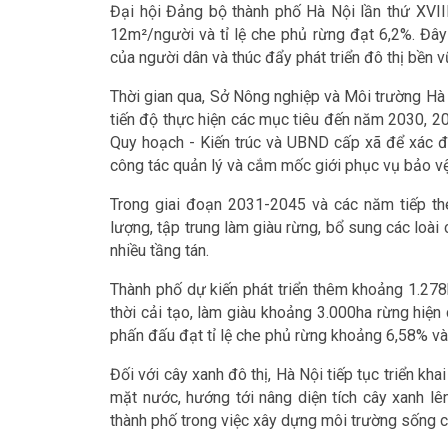
Đại hội Đảng bộ thành phố Hà Nội lần thứ XVIII
12m²/người và tỉ lệ che phủ rừng đạt 6,2%. Đây
của người dân và thúc đẩy phát triển đô thị bền v
Thời gian qua, Sở Nông nghiệp và Môi trường Hà
tiến độ thực hiện các mục tiêu đến năm 2030, 20
Quy hoạch - Kiến trúc và UBND cấp xã để xác đị
công tác quản lý và cắm mốc giới phục vụ bảo vệ
Trong giai đoạn 2031-2045 và các năm tiếp th
lượng, tập trung làm giàu rừng, bổ sung các loài
nhiều tầng tán.
Thành phố dự kiến phát triển thêm khoảng 1.278
thời cải tạo, làm giàu khoảng 3.000ha rừng hiện 
phấn đấu đạt tỉ lệ che phủ rừng khoảng 6,58% và
Đối với cây xanh đô thị, Hà Nội tiếp tục triển kha
mặt nước, hướng tới nâng diện tích cây xanh lê
thành phố trong việc xây dựng môi trường sống c