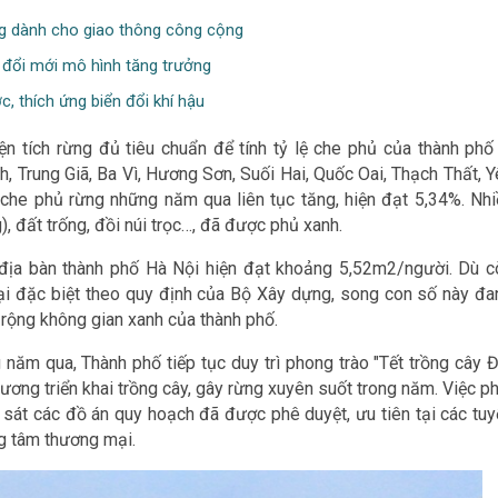
ng dành cho giao thông công cộng
i đổi mới mô hình tăng trưởng
, thích ứng biển đổi khí hậu
h rừng đủ tiêu chuẩn để tính tỷ lệ che phủ của thành phố 
, Trung Giã, Ba Vì, Hương Sơn, Suối Hai, Quốc Oai, Thạch Thất, Y
̂ che phủ rừng những năm qua liên tục tăng, hiện đạt 5,34%. Nh
, đất trống, đồi núi trọc…, đã được phủ xanh.
rên địa bàn thành phố Hà Nội hiện đạt khoảng 5,52m2/người. Dù 
oại đặc biệt theo quy định của Bộ Xây dựng, song con số này đa
 rộng không gian xanh của thành phố.
 năm qua, Thành phố tiếp tục duy trì phong trào "Tết trồng cây Đ
ương triển khai trồng cây, gây rừng xuyên suốt trong năm. Việc p
 sát các đồ án quy hoạch đã được phê duyệt, ưu tiên tại các tuy
ng tâm thương mại.