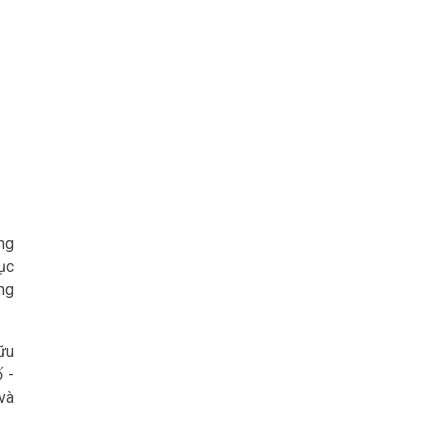
ng
ục
ng
hữu
 -
 và