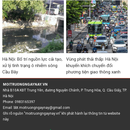
Hà Nội: Bố trí nguồn lực cải tạo,
Vùng phát thải thấp: Hà Nội
xử lý tình trạng ô nhiễm sông
khuyến khích chuyển đổi
Cầu Bây
phương tiện giao thông xanh
MOITRUONGNGAYNAY.VN
Nhà B10A KĐT Trung Yên, đường Nguyễn Chánh, P. Trung Hòa, Q. Cầu Giấy, TP.
Hà Nội
Phone: 0983165397
Email:
bbt.moitruongngaynay@gmail.com
Ghi rõ nguồn "moitruongngaynay.vn" khi phát hành lại thông tin từ website
này.