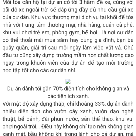
Mỗi tòa căn hộ tại dự án có tới 3 hầm để xe, cùng với
bãi đỗ xe ngoài trời sẽ đáp ứng đầy đủ nhu cầu gửi xe
của cư dân. Khu vực thương mại dịch vụ tại khối đế tòa
nhà với trung tâm thương mại, nhà hàng, quán cà phê,
khu vui chơi trẻ em, phòng gym, bể bơi… là nơi cư dân
có thể thoải mái mua sắm hay cùng gia đình, bạn bè
quây quần, giải trí sau mỗi ngày làm việc vất vả. Chủ
đầu tư cũng xây dựng trường mầm non chất lượng cao
ngay trong khuôn viên của dự án để tạo môi trường
học tập tốt cho các cư dân nhí.
Dự án dành tới gần 70% diện tích cho không gian và
các tiện ích xanh.
Với mật độ xây dựng thấp, chỉ khoảng 33%, dự án dành
nhiều diện tích cho vườn cây xanh, vườn dạo nghệ
thuật, bể cảnh, đài phun nước, sân thể thao, khu vui
chơi ngoài trời… Điều này không chỉ tạo nên không gian
xanh mát, bầu không khí trong lành cho cả dự án, mà