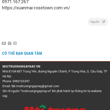
0971.167.267
https://xuanmai-rosetown.com.vn/
Nguồn
CÓ THỂ BẠN QUAN TÂM
MOITRUONGNGAYNAY.VN
Nhà B10A KĐT Trung Yên, đường Nguyễn Chánh, P. Trung Hòa, Q. Cầu Giấy, TP.
Hà Nội
Phone: 0983165397
Email:
bbt.moitruongngaynay@gmail.com
Ghi rõ nguồn "moitruongngaynay.vn" khi phát hành lại thông tin từ website
này.