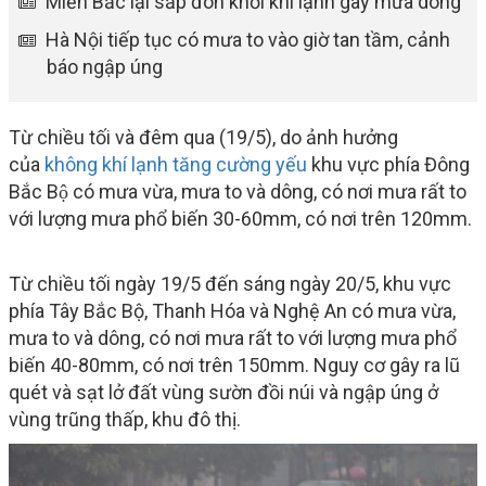
Miền Bắc lại sắp đón khối khí lạnh gây mưa dông
Hà Nội tiếp tục có mưa to vào giờ tan tầm, cảnh
báo ngập úng
Từ chiều tối và đêm qua (19/5), do ảnh hưởng
của
không khí lạnh tăng cường yếu
khu vực phía Đông
Bắc Bộ có mưa vừa, mưa to và dông, có nơi mưa rất to
với lượng mưa phổ biến 30-60mm, có nơi trên 120mm.
Từ chiều tối ngày 19/5 đến sáng ngày 20/5, khu vực
phía Tây Bắc Bộ, Thanh Hóa và Nghệ An có mưa vừa,
mưa to và dông, có nơi mưa rất to với lượng mưa phổ
biến 40-80mm, có nơi trên 150mm. Nguy cơ gây ra lũ
quét và sạt lở đất vùng sườn đồi núi và ngập úng ở
vùng trũng thấp, khu đô thị.