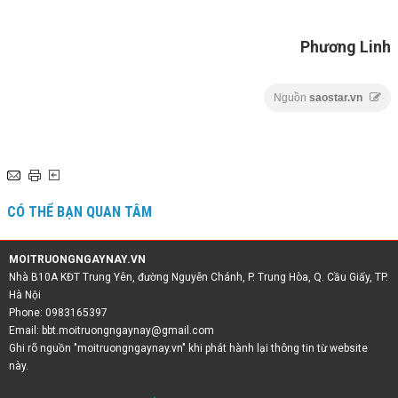
Phương Linh
Nguồn
saostar.vn
CÓ THỂ BẠN QUAN TÂM
MOITRUONGNGAYNAY.VN
Nhà B10A KĐT Trung Yên, đường Nguyễn Chánh, P. Trung Hòa, Q. Cầu Giấy, TP.
Hà Nội
Phone: 0983165397
Email:
bbt.moitruongngaynay@gmail.com
Ghi rõ nguồn "moitruongngaynay.vn" khi phát hành lại thông tin từ website
này.