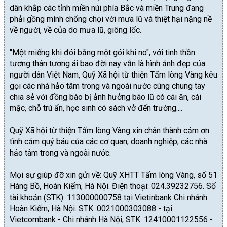
dân khắp các tỉnh miền núi phía Bắc và miền Trung đang
phải gồng mình chống chọi với mưa lũ và thiệt hại nặng nề
về người, về của do mưa lũ, giông lốc.
"Một miếng khi đói bằng một gói khi no", với tinh thần
tương thân tương ái bao đời nay vẫn là hình ảnh đẹp của
người dân Việt Nam, Quỹ Xã hội từ thiện Tấm lòng Vàng kêu
gọi các nhà hảo tâm trong và ngoài nước cùng chung tay
chia sẻ với đồng bào bị ảnh hưởng bão lũ có cái ăn, cái
mặc, chỗ trú ẩn, học sinh có sách vở đến trường....
Quỹ Xã hội từ thiện Tấm lòng Vàng xin chân thành cảm ơn
tình cảm quý báu của các cơ quan, doanh nghiệp, các nhà
hảo tâm trong và ngoài nước.
Mọi sự giúp đỡ xin gửi về: Quỹ XHTT Tấm lòng Vàng, số 51
Hàng Bồ, Hoàn Kiếm, Hà Nội. Điện thoại: 024.39232756. Số
tài khoản (STK): 113000000758 tại Vietinbank Chi nhánh
Hoàn Kiếm, Hà Nội. STK: 0021000303088 - tại
Vietcombank - Chi nhánh Hà Nội, STK: 12410001122556 -