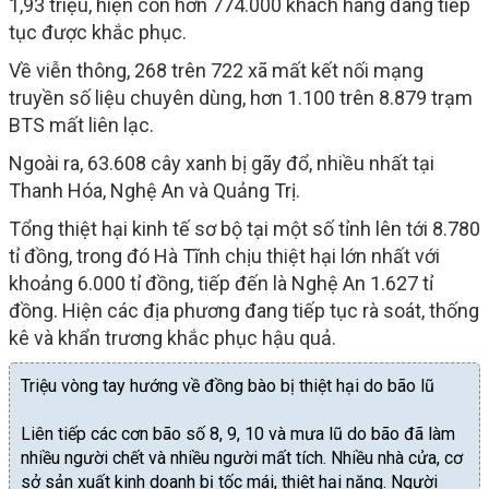
1,93 triệu, hiện còn hơn 774.000 khách hàng đang tiếp
tục được khắc phục.
Về viễn thông, 268 trên 722 xã mất kết nối mạng
truyền số liệu chuyên dùng, hơn 1.100 trên 8.879 trạm
BTS mất liên lạc.
Ngoài ra, 63.608 cây xanh bị gãy đổ, nhiều nhất tại
Thanh Hóa, Nghệ An và Quảng Trị.
Tổng thiệt hại kinh tế sơ bộ tại một số tỉnh lên tới 8.780
tỉ đồng, trong đó Hà Tĩnh chịu thiệt hại lớn nhất với
khoảng 6.000 tỉ đồng, tiếp đến là Nghệ An 1.627 tỉ
đồng. Hiện các địa phương đang tiếp tục rà soát, thống
kê và khẩn trương khắc phục hậu quả.
Triệu vòng tay hướng về đồng bào bị thiệt hại do bão lũ
Liên tiếp các cơn bão số 8, 9, 10 và mưa lũ do bão đã làm
nhiều người chết và nhiều người mất tích. Nhiều nhà cửa, cơ
sở sản xuất kinh doanh bị tốc mái, thiệt hại nặng. Người