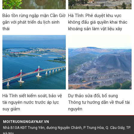
Bảo tồn rừng ngập mặn Cần Giờ
Hà Tĩnh: Phê duyệt khu vực
gắn với phát triển du lịch sinh
không đấu giá quyền khai thác
thái
khoáng sản làm vật liệu xây
dựng thông thường
Hà Tĩnh siết kiểm soát, bảo vệ
Dự thảo sửa đổi, bổ sung
tài nguyên nước trước áp lực
Thông tư hướng dẫn về thuế tài
suy giảm
nguyên
MOITRUONGNGAYNAY.VN
Nhà B10A KĐT Trung Yên, đường Nguyễn Chánh, P. Trung Hòa, Q. Cầu Giấy, TP.
Hà Nội