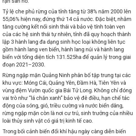
rạn san hô.
Tỷ lệ che phủ rừng của tỉnh tăng từ 38% năm 2000 lên
55,06% hiện nay, đứng thứ 14 cả nước. Đặc biệt, nhằm
tăng cường kết nối sinh thái và bảo vệ tính toàn vẹn
của các hệ sinh thái tự nhiên, tỉnh đã quy hoạch thành
lập 3 hành lang đa dạng sinh học loại không liên tục
gồm hành lang ven biển, hành lang núi và hành lang
biển với tổng diện tích 131.525ha để quản lý trong giai
đoạn 2021–2030.
Rừng ngập mặn Quảng Ninh phân bố tập trung tại các
khu vực: Móng Cái, Quảng Yên, Đầm Hà, Tiên Yên và
vùng đệm Vườn quốc gia Bái Tử Long. Không chỉ đóng
vai trò như “lá chắn xanh” bảo vệ đê điều, hạn chế tác
động của sóng, gió, triều cường và nước biển dâng,
rừng ngập mặn còn là nơi cư trú, sinh trưởng của nhiều
loài thủy sinh vật có giá trị kinh tế cao.
Trong bối cảnh biến đổi khí hậu ngày càng diễn biến