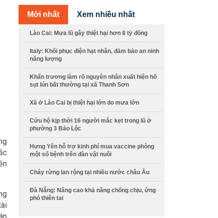
Mới nhất
Xem nhiều nhất
Lào Cai: Mưa lũ gây thiệt hại hơn 8 tỷ đồng
Italy: Khôi phục điện hạt nhân, đảm bảo an ninh
năng lượng
Khẩn trương làm rõ nguyên nhân xuất hiện hố
sụt lún bất thường tại xã Thanh Sơn
Xã ở Lào Cai bị thiệt hại lớn do mưa lớn
Cứu hộ kịp thời 16 người mắc kẹt trong lũ ở
phường 3 Bảo Lộc
ng
Hưng Yên hỗ trợ kinh phí mua vaccine phòng
hắc
một số bệnh trên đàn vật nuôi
iên
Cháy rừng lan rộng tại nhiều nước châu Âu
Đà Nẵng: Nâng cao khả năng chống chịu, ứng
ững
phó thiên tai
tài
án