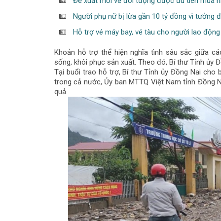
Đề xuất mới về đối tượng được ưu tiên mua n
Người phụ nữ bị lừa gần 10 tỷ đồng vì tưởng 
Hỗ trợ vé máy bay, vé tàu cho người lao động
Khoản hỗ trợ thể hiện nghĩa tình sâu sắc giữa 
sống, khôi phục sản xuất. Theo đó, Bí thư Tỉnh ủy 
Tại buổi trao hỗ trợ, Bí thư Tỉnh ủy Đồng Nai cho b
trong cả nước, Ủy ban MTTQ Việt Nam tỉnh Đồng Na
quả.