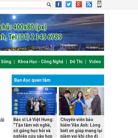
i Sống
Khoa Học - Công Nghệ
Đô Thị
Video
Bạn đọc quan tâm
ái
Bác sĩ Lê Việt Hưng:
Chuyên viên bảo
“Tận tâm với nghề,
hiểm Vân Anh: Lòng
cố gắng học hỏi và
biết ơn giúp mang lại
nghiên cứu sâu hơn
niềm vui khi cho đi