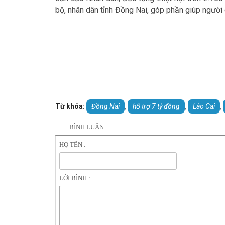
bộ, nhân dân tỉnh Đồng Nai, góp phần giúp người 
Từ khóa:
Đồng Nai
hỗ trợ 7 tỷ đồng
Lào Cai
,
,
,
BÌNH LUẬN
HỌ TÊN :
LỜI BÌNH :