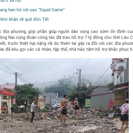
hà ở xã hội
đang hẹn hò với sao “Squid Game”
 khó khăn về quê đón Tết
các địa phương, góp phần giúp người dân vùng cao sớm ổn định cu
Đồng Nai cùng đoàn công tác đã trao hỗ trợ 7 tỷ đồng cho tỉnh Lào C
iết, trước thiệt hại nặng nề do thiên tai gây ra đối với các địa phư
i đã kêu gọi các cá nhân, tập thể, nhà hảo tâm hỗ trợ khắc phục 