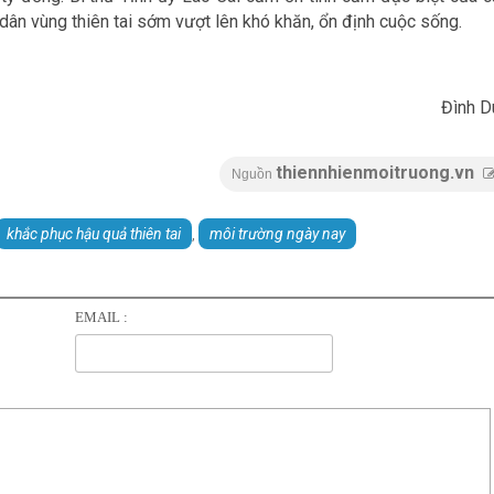
dân vùng thiên tai sớm vượt lên khó khăn, ổn định cuộc sống.
Đình D
thiennhienmoitruong.vn
Nguồn
khắc phục hậu quả thiên tai
môi trường ngày nay
,
EMAIL :