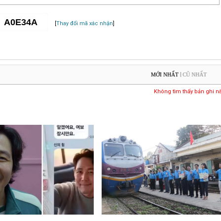
[
Thay đổi mã xác nhận
]
|
MỚI NHẤT
CŨ NHẤT
Không tìm thấy bản ghi n