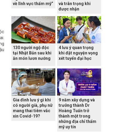
về lĩnh vực thẩm mỹ”
và trân trọng khi
được nhận
ộc
ai.
ơng
130 người ngộ độc
4 lưu ý quan trọng
hậu
tại Nhật Bản sau khi
khi đặt nguyện vọng
ăn món lươn nướng
xét tuyển đại học
Gia đình lưu ý gì khi
9 năm xây dựng và
có người già, phụ nữ
trưởng thành Dr
mang thai tiêm vắc
Hoàng Tuấn trở
xin Covid-19?
thành một trong
những địa chỉ thẩm
mỹ uy tín