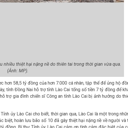
nhiều thiệt hại nặng nề do thiên tai trong thời gian vừa qua.
(Ảnh: MP).
ợc hơn 58,5 tỷ đồng của hơn 7.000 cá nhân, tập thể để ủng hộ đồ
này, tỉnh Đồng Nai hỗ trợ tỉnh Lào Cai tổng số tiền 7 tỷ đồng để k
hỗ trợ gia đình chiến sĩ Công an tỉnh Lào Cai bị ảnh hưởng do th
 Tỉnh ủy Lào Cai cho biết, thời gian qua, Lào Cai là một trong nh
c biệt, hoàn lưu bão số 10 đã gây thiệt hại nặng nề về người và 
 tỷ đồng. Bí thư Tỉnh ủy Lào Cai cảm ơn tình cảm đặc biệt của c