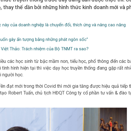
, thay thế dần bởi những hình thức kinh doanh mới và p
úc này của doanh nghiệp là chuyển đổi, thích ứng và nâng cao năng
uốn gây ấn tượng bằng những phát ngôn sốc”
y Việt Thảo: Trách nhiệm của Bộ TNMT ra sao?
hiều các học sinh từ bậc mầm non, tiểu học, phổ thông đến các b
tình hình hiện tại thì việc dạy học truyền thống đang gặp rất nh
i người học.
ền đạt mới trong thời Covid thì mới gia tăng được hiệu quả tiếp 
ào tạo Robert Tuấn, chủ tịch HĐQT Công ty cổ phần tư vấn & đào t