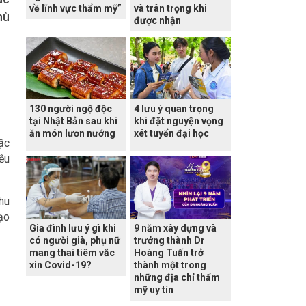
về lĩnh vực thẩm mỹ”
và trân trọng khi
hù
được nhận
130 người ngộ độc
4 lưu ý quan trọng
tại Nhật Bản sau khi
khi đặt nguyện vọng
ăn món lươn nướng
xét tuyển đại học
ậc
iều
thu
ạo
Gia đình lưu ý gì khi
9 năm xây dựng và
có người già, phụ nữ
trưởng thành Dr
mang thai tiêm vắc
Hoàng Tuấn trở
xin Covid-19?
thành một trong
những địa chỉ thẩm
mỹ uy tín