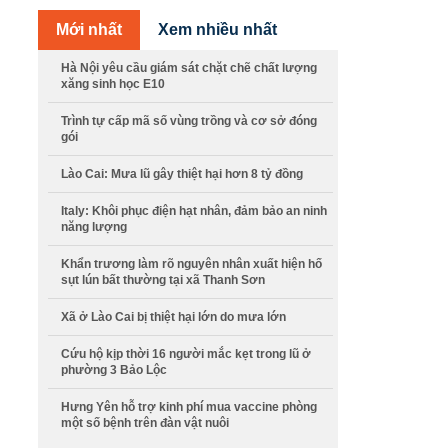
Mới nhất
Xem nhiều nhất
Hà Nội yêu cầu giám sát chặt chẽ chất lượng
xăng sinh học E10
Trình tự cấp mã số vùng trồng và cơ sở đóng
gói
Lào Cai: Mưa lũ gây thiệt hại hơn 8 tỷ đồng
Italy: Khôi phục điện hạt nhân, đảm bảo an ninh
năng lượng
Khẩn trương làm rõ nguyên nhân xuất hiện hố
sụt lún bất thường tại xã Thanh Sơn
Xã ở Lào Cai bị thiệt hại lớn do mưa lớn
Cứu hộ kịp thời 16 người mắc kẹt trong lũ ở
phường 3 Bảo Lộc
Hưng Yên hỗ trợ kinh phí mua vaccine phòng
một số bệnh trên đàn vật nuôi