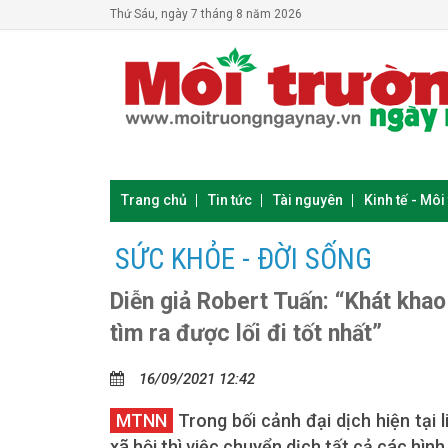
Thứ Sáu, ngày 7 tháng 8 năm 2026
Trang chủ
Tin tức
Tài nguyên
Kinh tế - Môi
SỨC KHỎE - ĐỜI SỐNG
Diễn giả Robert Tuấn: “Khát khao
tìm ra được lối đi tốt nhất”
16/09/2021 12:42
MTNN
Trong bối cảnh đại dịch hiện tại
xã hội thì việc chuyển dịch tất cả các hì