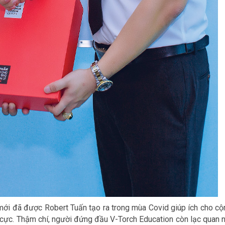
mới đã được Robert Tuấn tạo ra trong mùa Covid giúp ích cho cộ
 cực. Thậm chí, người đứng đầu V-Torch Education còn lạc quan n