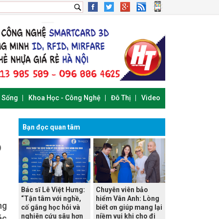
i Sống
Khoa Học - Công Nghệ
Đô Thị
Video
Bạn đọc quan tâm
p
Bác sĩ Lê Việt Hưng:
Chuyên viên bảo
“Tận tâm với nghề,
hiểm Vân Anh: Lòng
ng
cố gắng học hỏi và
biết ơn giúp mang lại
nghiên cứu sâu hơn
niềm vui khi cho đi
ác