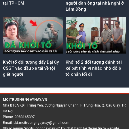
tại TPHCM
người đàn ông tại nhà nghỉ ở
Lâm Đồng
Khởi tố đối tượng đẩy Đại úy
Khởi tố 2 đối tượng đánh tài
CSGT vào đầu xe tải về tội
xế bất tỉnh vì nhắc nhở đỗ ô
giết người
tô chắn lối đi
MOITRUONGNGAYNAY.VN
Nhà B10A KĐT Trung Yên, đường Nguyễn Chánh, P. Trung Hòa, Q. Cầu Giấy, TP.
Hà Nội
Phone: 0983165397
Email:
bbt.moitruongngaynay@gmail.com
Ghi rõ nguồn "moitruongngaynay.vn" khi phát hành lại thông tin từ website