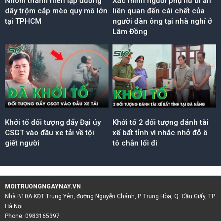
Nhóm thanh niên lập đường
Xác minh người phụ nữ bí ẩn
dây trộm cắp mèo quy mô lớn
liên quan đến cái chết của
tại TPHCM
người đàn ông tại nhà nghỉ ở
Lâm Đồng
Khởi tố đối tượng đẩy Đại úy
Khởi tố 2 đối tượng đánh tài
CSGT vào đầu xe tải về tội
xế bất tỉnh vì nhắc nhở đỗ ô
giết người
tô chắn lối đi
MOITRUONGNGAYNAY.VN
Nhà B10A KĐT Trung Yên, đường Nguyễn Chánh, P. Trung Hòa, Q. Cầu Giấy, TP.
Hà Nội
Phone: 0983165397