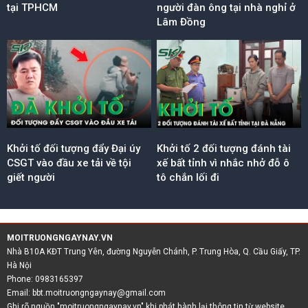
tại TPHCM
người đàn ông tại nhà nghỉ ở
Lâm Đồng
Khởi tố đối tượng đẩy Đại úy
Khởi tố 2 đối tượng đánh tài
CSGT vào đầu xe tải về tội
xế bất tỉnh vì nhắc nhở đỗ ô
giết người
tô chắn lối đi
MOITRUONGNGAYNAY.VN
Nhà B10A KĐT Trung Yên, đường Nguyễn Chánh, P. Trung Hòa, Q. Cầu Giấy, TP.
Hà Nội
Phone: 0983165397
Email:
bbt.moitruongngaynay@gmail.com
Ghi rõ nguồn "moitruongngaynay.vn" khi phát hành lại thông tin từ website