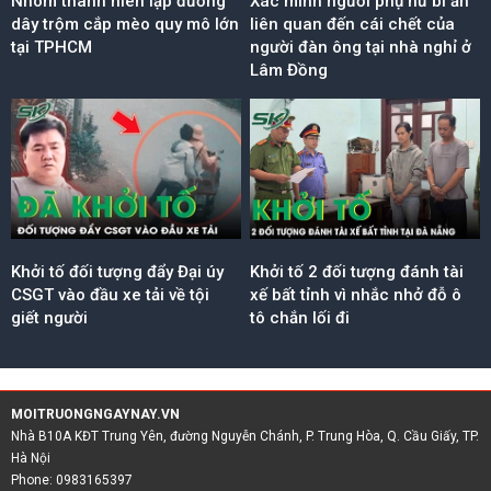
Nhóm thanh niên lập đường
Xác minh người phụ nữ bí ẩn
dây trộm cắp mèo quy mô lớn
liên quan đến cái chết của
tại TPHCM
người đàn ông tại nhà nghỉ ở
Lâm Đồng
Khởi tố đối tượng đẩy Đại úy
Khởi tố 2 đối tượng đánh tài
CSGT vào đầu xe tải về tội
xế bất tỉnh vì nhắc nhở đỗ ô
giết người
tô chắn lối đi
MOITRUONGNGAYNAY.VN
Nhà B10A KĐT Trung Yên, đường Nguyễn Chánh, P. Trung Hòa, Q. Cầu Giấy, TP.
Hà Nội
Phone: 0983165397