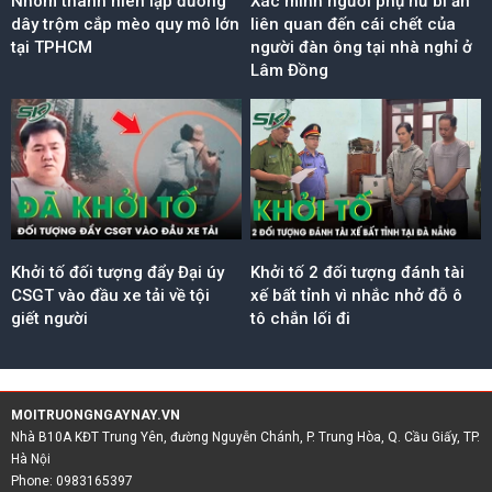
Nhóm thanh niên lập đường
Xác minh người phụ nữ bí ẩn
dây trộm cắp mèo quy mô lớn
liên quan đến cái chết của
tại TPHCM
người đàn ông tại nhà nghỉ ở
Lâm Đồng
Khởi tố đối tượng đẩy Đại úy
Khởi tố 2 đối tượng đánh tài
CSGT vào đầu xe tải về tội
xế bất tỉnh vì nhắc nhở đỗ ô
giết người
tô chắn lối đi
MOITRUONGNGAYNAY.VN
Nhà B10A KĐT Trung Yên, đường Nguyễn Chánh, P. Trung Hòa, Q. Cầu Giấy, TP.
Hà Nội
Phone: 0983165397