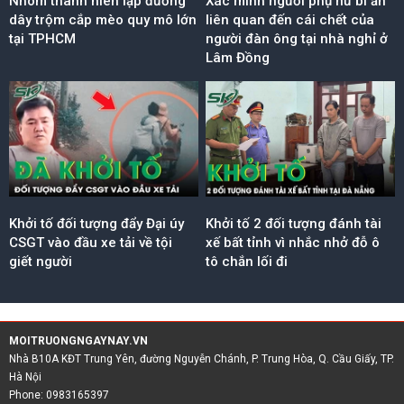
Nhóm thanh niên lập đường
Xác minh người phụ nữ bí ẩn
dây trộm cắp mèo quy mô lớn
liên quan đến cái chết của
tại TPHCM
người đàn ông tại nhà nghỉ ở
Lâm Đồng
Khởi tố đối tượng đẩy Đại úy
Khởi tố 2 đối tượng đánh tài
CSGT vào đầu xe tải về tội
xế bất tỉnh vì nhắc nhở đỗ ô
giết người
tô chắn lối đi
MOITRUONGNGAYNAY.VN
Nhà B10A KĐT Trung Yên, đường Nguyễn Chánh, P. Trung Hòa, Q. Cầu Giấy, TP.
Hà Nội
Phone: 0983165397